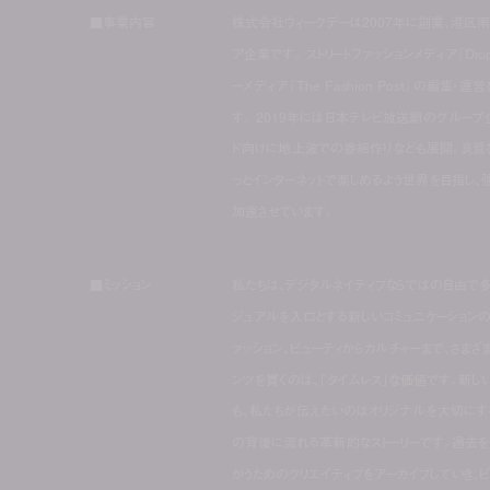
■事業内容
株式会社ウィークデーは2007年に創業、港区
ア企業です。 ストリートファッションメディア『Drop
ーメディア『The Fashion Post』の編集
す。 2019年には日本テレビ放送網のグループ
ド向けに地上波での番組作りなども展開。良質な
っとインターネットで楽しめるよう世界を目指し
加速させています。
■ミッション
私たちは、デジタルネイティブならではの自由で多
ジュアルを入口とする新しいコミュニケーション
ァッション、ビューティからカルチャーまで、さまざ
ンツを貫くのは、「タイムレス」な価値です。新し
も、私たちが伝えたいのはオリジナルを大切にす
の背後に流れる革新的なストーリーです。過去を
かうためのクリエイティブをアーカイブしていき、