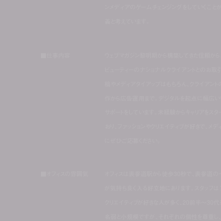
ンメディアのゲームチェンジングをしていくこと
義と考えています。
■仕事内容
ウェブマガジン黎明期から構築してきた信頼から
ビューティーのナショナルクライアントとのお取
稿やメディアタイアップはもちろん、クライアン
作から広告運用まで。デジタルを起点に幅広い
サポートをしています。未経験からキャリアをスタ
おり、ファッションやクリエイティブが好きで、メ
にぜひご応募ください。
■オフィスの雰囲気
オフィスは表参道駅から徒歩30秒で、表参道の
が気持ち良く入る好立地にあります。スタッフは
クリエイティブが好きな人が多く、20前半〜30
名弱と小規模ですが、それぞれの個性を尊重し