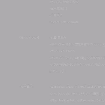
・クライアントのヒアリング
・企画資料作成
・予算調整
・外部パートナーとの連携
【身につくスキル】
・企画・編集力
・クリエイター、モデル、芸能事務所、ファッション
・マーケティングスキル
・プレゼンテーション、提案、調整、交渉などのコ
・デジタル戦略からリアルイベントまで、幅広い
ロデュース力
【必須項目】
・Word、Excel、PowerPointなど、基本的
・ファッション、ビューティー、カルチャー分野に
・『The Fashion Post』や『Droptoky