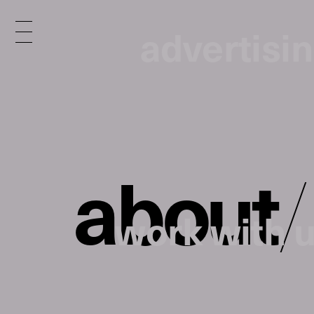
advertisi
a
b
o
u
t
/
work with 