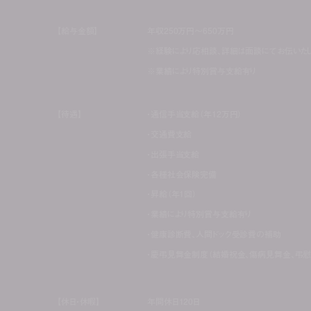
【給与金額】
年収250万円〜650万円
※経験により応相談、詳細は面談にてお伝いたし
※業績により特別賞与支給有り
【待遇】
・通信手当支給（年12万円）
・交通費支給
・出張手当支給
・各種社会保険完備
・昇給（年1回）
・業績により特別賞与支給有り
・健康診断費、人間ドック受診費の補助
・慶弔見舞金制度（結婚祝金、傷病見舞金、弔慰
【休日・休暇】
年間休日120日