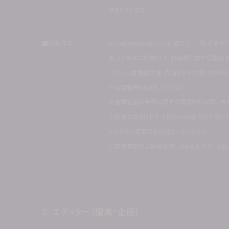
方をしています。
■応募方法
recruit@weekday.co.jp 宛てに、「
名）」と件名に記載の上、採用担当まで写真付
ください。書類選考後、面接をさせて頂く方のみ
※希望職種を明記してください
※書類審査の合否に関する電話でのお問い合わ
※応募は原則として上記E-mail宛のみで受け
どからのご応募は受け付けておりません
※応募書類のご返却は致しかねますので、予め
2. エディター（編集・企画）