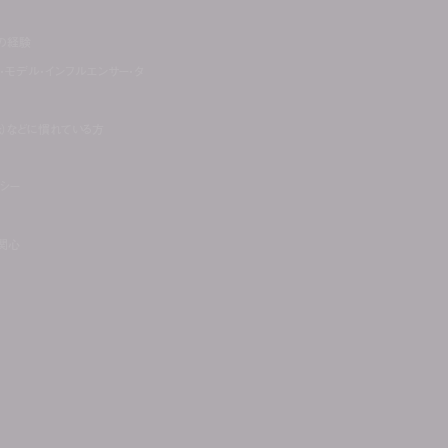
での経験
・モデル・インフルエンサー・タ
ikTok）などに慣れている方
ラシー
関心