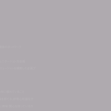
関係のネットワーク
ミュニケーション力全般
ソリューションを横断した企画プ
なPC操作に慣れていること
興味を持てる、好奇心旺盛な方
o』の媒体に興味・関心を持っている方