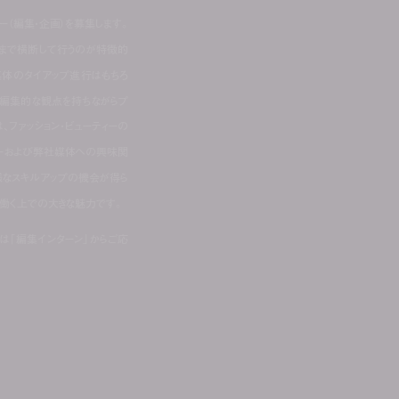
エディター（編集・企画）を募集します。
行まで横断して行うのが特徴的
媒体のタイアップ進行はもちろ
。編集的な観点を持ちながらプ
、ファッション・ビューティーの
ャーおよび弊社媒体への興味関
様なスキルアップの機会が得ら
て働く上での大きな魅力です。
は「編集インターン」からご応