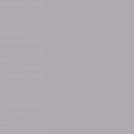
が私たちの使命であり、存在意
、現在では多くのファッション・
引があります。継続的な広告出
トのキャンペーンビジュアルの制
領域にまたがりクライアントの
ートしたスタッフも多く活躍して
ディアに興味のある方は、お気軽
イッセイミヤケのビルの自然光
ファッションやカルチャーなど、
代後半が中心です。社員数は20
、お互いの強みを活かした働き