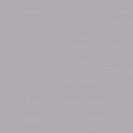
【歓迎項目】
・ファッション・ビューティー・クリエイティブ業界
・メディアの編集、グロース経験 ・旬な俳優・女優
レントなどに詳しい方
・SNS（Instagram、Twitter、Facebook・T
・広告・WEB業界でのプランニング経験
・デジタルマーケティング、ブランディングのリテ
・アクセス解析経験およびスキル
・ファッションやカルチャーに対する好奇心、興味
・英語などの外国語スキル
【雇用形態】
正社員（中途）※試用期間6か月
【勤務時間】
10:00〜19:00（休憩1時間）
※フレックスタイム制