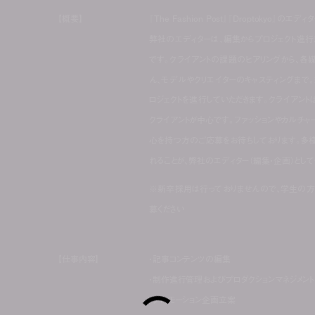
【概要】
『The Fashion Post』『Droptokyo』の
弊社のエディターは、編集からプロジェクト進
です。クライアントの課題のヒアリングから、各
ん、モデルやクリエイターのキャスティングまで
ロジェクトを進行していただきます。クライアントは
クライアントが中心です。ファッションやカルチ
心を持つ方のご応募をお待ちしております。多
れることが、弊社のエディター（編集・企画）とし
※新卒採用は行っておりませんので、学生の方
募ください
【仕事内容】
・記事コンテンツの編集
・制作進行管理およびプロダクションマネジメント
・プロモーション企画立案