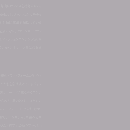
南青山にオフィスを構えるメディ
tokyo』、ファッションカルチャ
・運営を主軸に事業を展開していま
企業になり、ファッションブラン
ファッションコンテンツが、も
、強力なパートナーと共に成長を
様なプラットフォームから、ヴィ
のかたちを創り続けています。フ
まなフィールドにまたがるコンテ
いものも、長く愛されてきたもの
るアティテュードであり、それら
知り、今を楽しみ、未来へと向
ビジネス構造も含めたファッショ