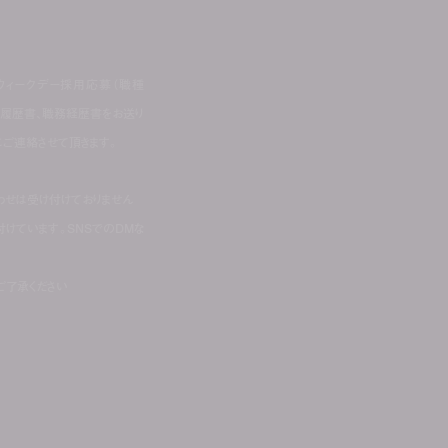
株式会社ウィークデー採用応募（職種
き履歴書、職務経歴書をお送り
にご連絡させて頂きます。
せは受け付けておりません
付けています。SNSでのDMな
ご了承ください