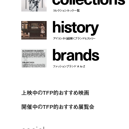
コレクションルック一覧
h
i
s
t
o
r
y
アイコンから紐解くブランドヒストリー
b
r
a
n
d
s
ファッションブランド A to Z
上映中のTFP的おすすめ映画
開催中のTFP的おすすめ展覧会