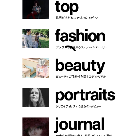
t
o
p
世界が広がる、ファッションメディア
f
a
s
h
i
o
n
デジタルで表現するファッションストーリー
b
e
a
u
t
y
ビューティの可能性を探るエディトリアル
p
o
r
t
r
a
i
t
s
クリエイティビティに迫るインタビュー
j
o
u
r
n
a
l
時代を切り取るコラム、対談、ポートレート連載