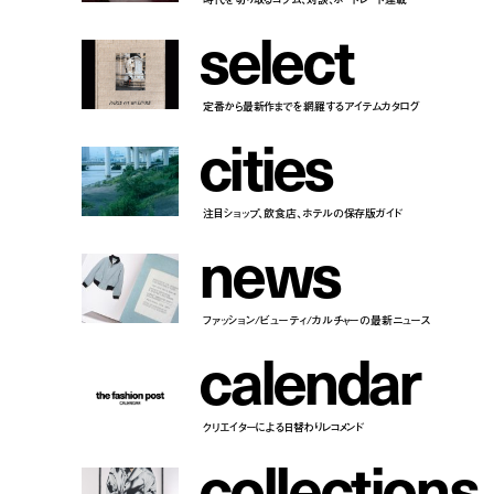
s
e
l
e
c
t
定番から最新作までを網羅するアイテムカタログ
c
i
t
i
e
s
注目ショップ、飲食店、ホテルの保存版ガイド
n
e
w
s
ファッション/ビューティ/カルチャーの最新ニュース
c
a
l
e
n
d
a
r
クリエイターによる日替わりレコメンド
c
o
l
l
e
c
t
i
o
n
s