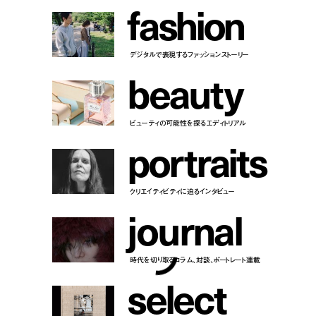
f
a
s
h
i
o
n
デジタルで表現するファッションストーリー
b
e
a
u
t
y
ビューティの可能性を探るエディトリアル
p
o
r
t
r
a
i
t
s
クリエイティビティに迫るインタビュー
j
o
u
r
n
a
l
時代を切り取るコラム、対談、ポートレート連載
s
e
l
e
c
t