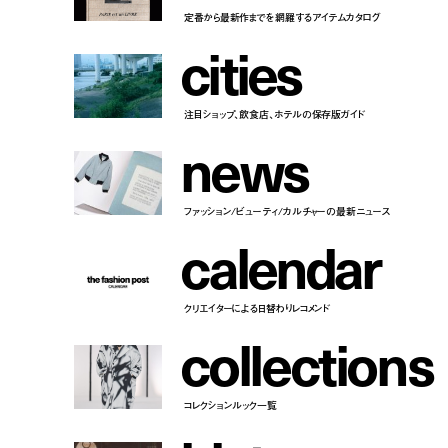
定番から最新作までを網羅するアイテムカタログ
c
i
t
i
e
s
注目ショップ、飲食店、ホテルの保存版ガイド
n
e
w
s
ファッション/ビューティ/カルチャーの最新ニュース
c
a
l
e
n
d
a
r
クリエイターによる日替わりレコメンド
c
o
l
l
e
c
t
i
o
n
s
コレクションルック一覧