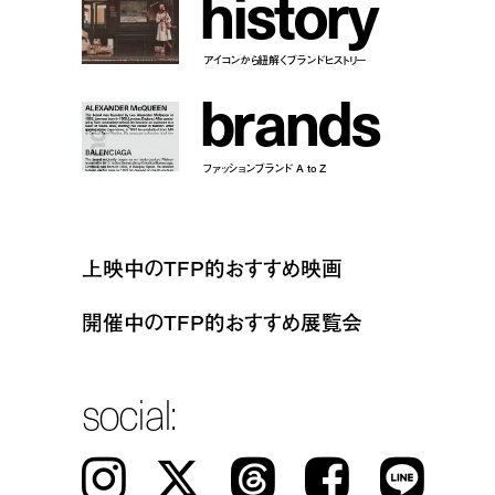
h
i
s
t
o
r
y
アイコンから紐解くブランドヒストリー
b
r
a
n
d
s
ファッションブランド A to Z
上映中のTFP的おすすめ映画
開催中のTFP的おすすめ展覧会
social:
Instagram
𝕏
Threads
Facebook
LINE