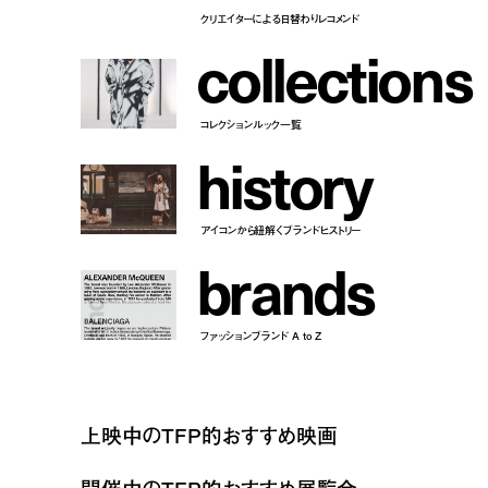
クリエイターによる日替わりレコメンド
c
o
l
l
e
c
t
i
o
n
s
コレクションルック一覧
h
i
s
t
o
r
y
アイコンから紐解くブランドヒストリー
b
r
a
n
d
s
ファッションブランド A to Z
上映中のTFP的おすすめ映画