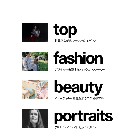
t
o
p
世界が広がる、ファッションメディア
f
a
s
h
i
o
n
デジタルで表現するファッションストーリー
b
e
a
u
t
y
ビューティの可能性を探るエディトリアル
p
o
r
t
r
a
i
t
s
クリエイティビティに迫るインタビュー