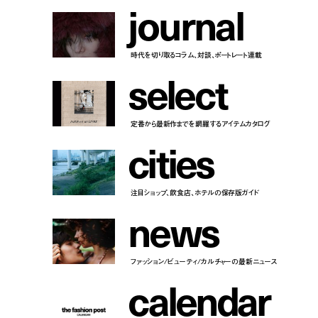
j
o
u
r
n
a
l
時代を切り取るコラム、対談、ポートレート連載
s
e
l
e
c
t
定番から最新作までを網羅するアイテムカタログ
c
i
t
i
e
s
注目ショップ、飲食店、ホテルの保存版ガイド
n
e
w
s
ファッション/ビューティ/カルチャーの最新ニュース
c
a
l
e
n
d
a
r