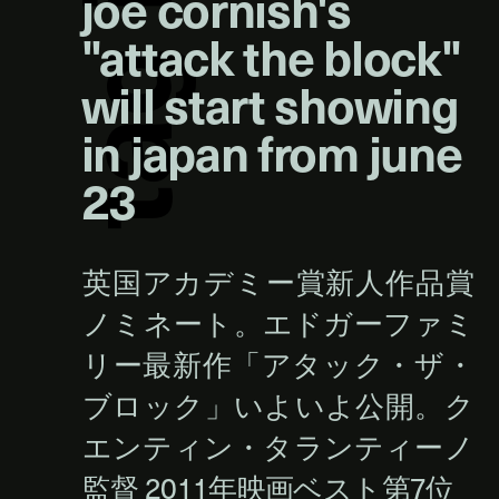
joe cornish's
"attack the block"
g
will start showing
in japan from june
a
23
t