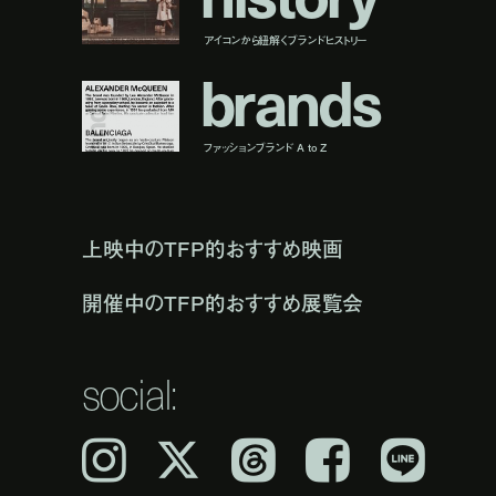
アイコンから紐解くブランドヒストリー
b
r
a
n
d
s
ファッションブランド A to Z
上映中のTFP的おすすめ映画
開催中のTFP的おすすめ展覧会
social:
Instagram
𝕏
Threads
Facebook
LINE