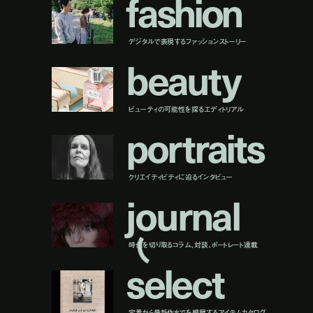
f
a
s
h
i
o
n
デジタルで表現するファッションストーリー
b
e
a
u
t
y
ビューティの可能性を探るエディトリアル
p
o
r
t
r
a
i
t
s
クリエイティビティに迫るインタビュー
j
o
u
r
n
a
l
時代を切り取るコラム、対談、ポートレート連載
s
e
l
e
c
t
定番から最新作までを網羅するアイテムカタログ