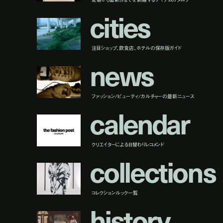
c
i
t
i
e
s
注目ショップ、飲食店、ホテルの保存版ガイド
n
e
w
s
ファッション/ビューティ/カルチャーの最新ニュース
c
a
l
e
n
d
a
r
クリエイターによる日替わりレコメンド
c
o
l
l
e
c
t
i
o
n
s
コレクションルック一覧
h
i
s
t
o
r
y