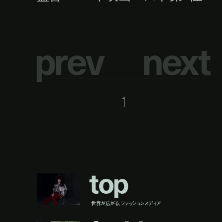
p
r
e
v
n
e
x
t
1
t
o
p
世界が広がる、ファッションメディア