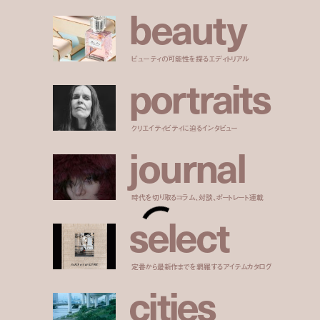
b
e
a
u
t
y
ビューティの可能性を探るエディトリアル
p
o
r
t
r
a
i
t
s
クリエイティビティに迫るインタビュー
j
o
u
r
n
a
l
時代を切り取るコラム、対談、ポートレート連載
s
e
l
e
c
t
定番から最新作までを網羅するアイテムカタログ
c
i
t
i
e
s