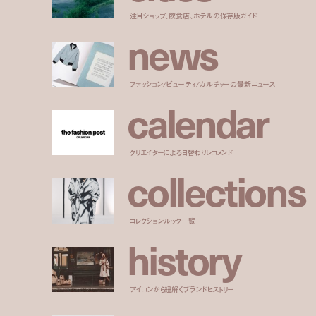
注目ショップ、飲食店、ホテルの保存版ガイド
n
e
w
s
ファッション/ビューティ/カルチャーの最新ニュース
c
a
l
e
n
d
a
r
クリエイターによる日替わりレコメンド
c
o
l
l
e
c
t
i
o
n
s
コレクションルック一覧
h
i
s
t
o
r
y
アイコンから紐解くブランドヒストリー