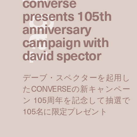
converse
presents 105th
g
anniversary
campaign with
a
david spector
t