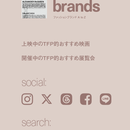
b
r
a
n
d
s
ファッションブランド A to Z
上映中のTFP的おすすめ映画
開催中のTFP的おすすめ展覧会
social:
Instagram
𝕏
Threads
Facebook
LINE
search: