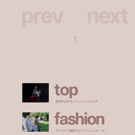
p
r
e
v
n
e
x
t
1
t
o
p
世界が広がる、ファッションメディア
f
a
s
h
i
o
n
デジタルで表現するファッションストーリー