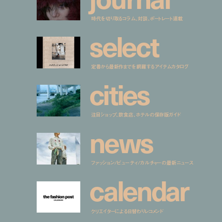
時代を切り取るコラム、対談、ポートレート連載
s
e
l
e
c
t
定番から最新作までを網羅するアイテムカタログ
c
i
t
i
e
s
注目ショップ、飲食店、ホテルの保存版ガイド
n
e
w
s
ファッション/ビューティ/カルチャーの最新ニュース
c
a
l
e
n
d
a
r
クリエイターによる日替わりレコメンド