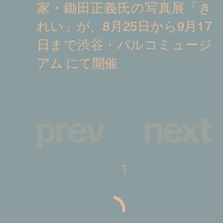
p
r
e
v
n
e
x
t
1