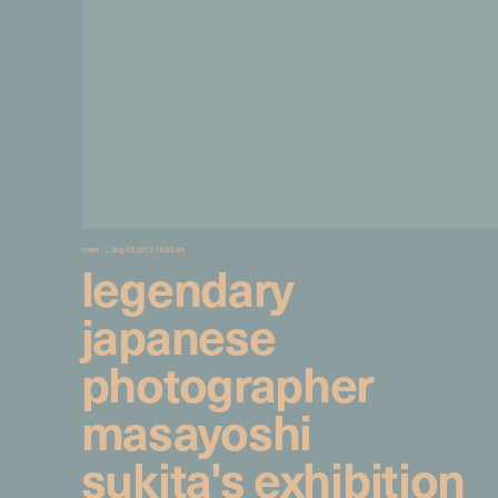
news
aug 20, 2012 10:30 am
legendary
japanese
photographer
masayoshi
sukita's exhibition