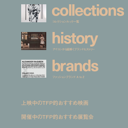
c
o
l
l
e
c
t
i
o
n
s
コレクションルック一覧
h
i
s
t
o
r
y
アイコンから紐解くブランドヒストリー
b
r
a
n
d
s
ファッションブランド A to Z
上映中のTFP的おすすめ映画
開催中のTFP的おすすめ展覧会