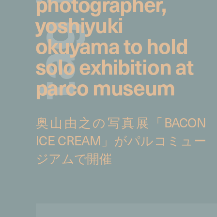
photographer,
yoshiyuki
g
okuyama to hold
solo exhibition at
a
parco museum
t