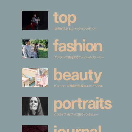
t
o
p
世界が広がる、ファッションメディア
f
a
s
h
i
o
n
デジタルで表現するファッションストーリー
b
e
a
u
t
y
ビューティの可能性を探るエディトリアル
p
o
r
t
r
a
i
t
s
クリエイティビティに迫るインタビュー
j
o
u
r
n
a
l