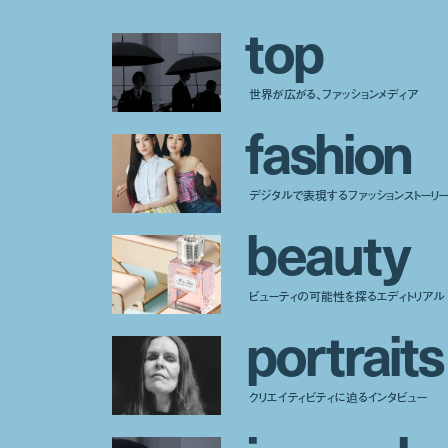
t
o
p
世界が広がる、ファッションメディア
f
a
s
h
i
o
n
デジタルで表現するファッションストーリ
b
e
a
u
t
y
ビューティの可能性を探るエディトリアル
p
o
r
t
r
a
i
t
s
クリエイティビティに迫るインタビュー