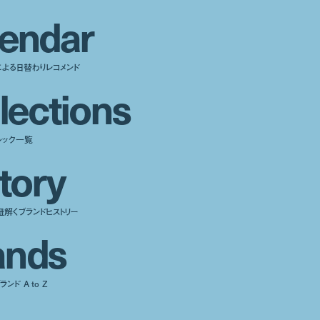
e
n
d
a
r
による日替わりレコメンド
l
e
c
t
i
o
n
s
ルック一覧
t
o
r
y
紐解くブランドヒストリー
a
n
d
s
ンド A to Z