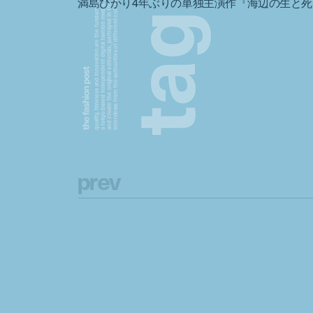
a tokyo based independent digital fashion media. we curate daily fashion, beauty and culture feeds,
quality, timeless and innovation are the fundamental philosophy of the fashion post,
interviews from the authorities of different culture in the creative industry.
and create the original editorials, portrayed in the digital era, and portraits,
満島ひかり4年ぶりの単独主演作『海辺の生と
g
a
t
p
r
e
v