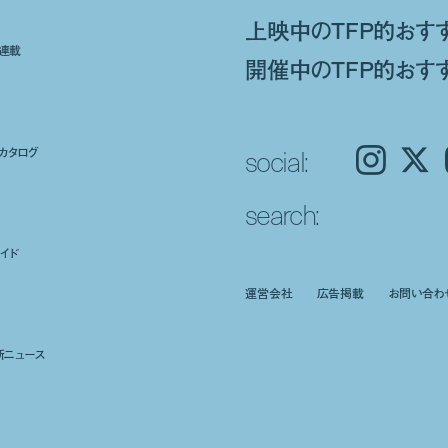
上映中のTFP的おす
ト連載
開催中のTFP的おす
social:
カタログ
Instagram
𝕏
search:
イド
運営会社
広告掲載
お問い合わ
新ニュース