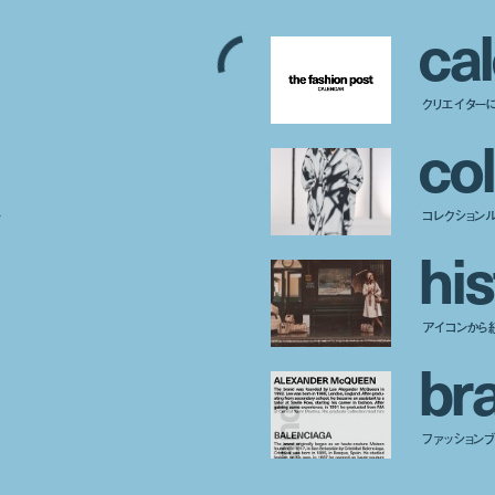
c
a
l
クリエイター
c
o
l
ー
コレクション
h
i
s
アイコンから
b
r
ファッションブラ