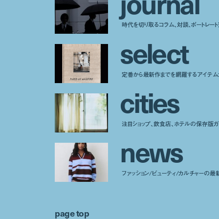
j
o
u
r
n
a
l
時代を切り取るコラム、対談、ポートレー
s
e
l
e
c
t
定番から最新作までを網羅するアイテム
c
i
t
i
e
s
注目ショップ、飲食店、ホテルの保存版ガ
n
e
w
s
ファッション/ビューティ/カルチャーの最
page top