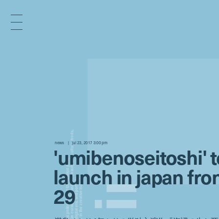
x
e
d
news
jul 23, 2017 3:00 pm
'umibenoseitoshi' t
n
launch in japan fro
29
i