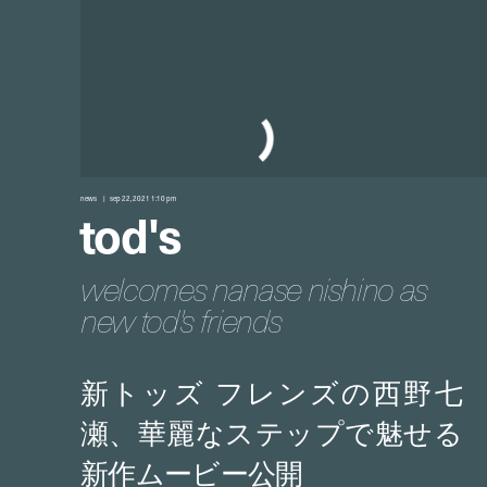
news
sep 22, 2021 1:10 pm
tod's
welcomes nanase nishino as
new tod's friends