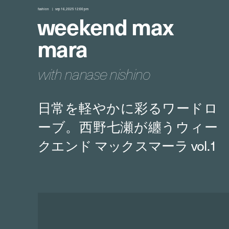
fashion
sep 16, 2025 12:00 pm
weekend max
mara
with nanase nishino