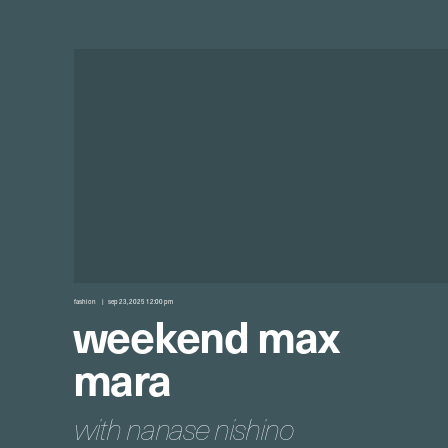
fashion
sep 23, 2025 12:00 pm
weekend max
mara
with nanase nishino