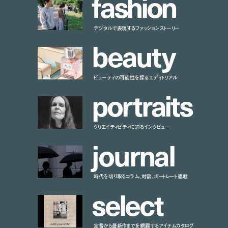
f
a
s
h
i
o
n
デジタルで表現するファッションストーリー
b
e
a
u
t
y
ビューティの可能性を探るエディトリアル
p
o
r
t
r
a
i
t
s
クリエイティビティに迫るインタビュー
j
o
u
r
n
a
l
時代を切り取るコラム、対談、ポートレート連載
s
e
l
e
c
t
定番から最新作までを網羅するアイテムカタログ