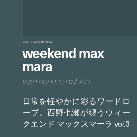
fashion
sep 30, 2025 12:00 pm
weekend max
mara
with nanase nishino