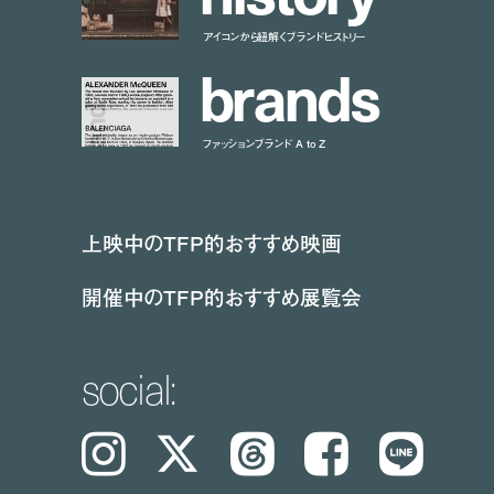
アイコンから紐解くブランドヒストリー
b
r
a
n
d
s
ファッションブランド A to Z
上映中のTFP的おすすめ映画
開催中のTFP的おすすめ展覧会
social:
Instagram
𝕏
Threads
Facebook
LINE