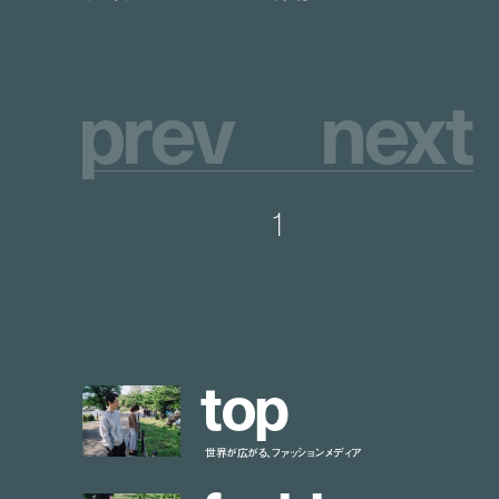
p
r
e
v
n
e
x
t
1
t
o
p
世界が広がる、ファッションメディア