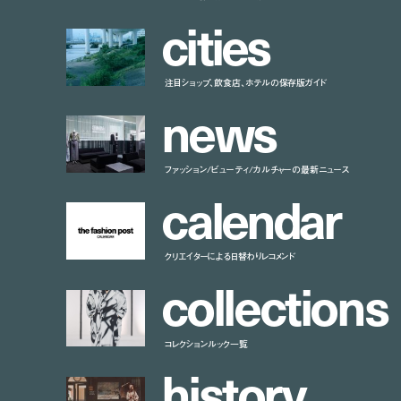
c
i
t
i
e
s
注目ショップ、飲食店、ホテルの保存版ガイド
n
e
w
s
ファッション/ビューティ/カルチャーの最新ニュース
c
a
l
e
n
d
a
r
クリエイターによる日替わりレコメンド
c
o
l
l
e
c
t
i
o
n
s
コレクションルック一覧
h
i
s
t
o
r
y