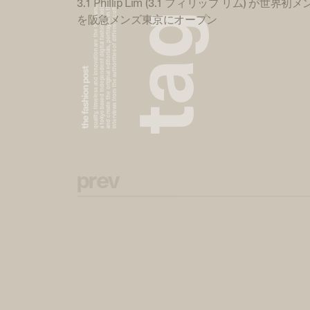
a tokyo based independent digital fashion media. we curate daily fashion, beauty and culture feeds,
quality, timeless and innovation are the fundamental philosophy of the fashion post,
interviews from the authorities of different culture in the creative industry.
and create the original editorials, portrayed in the digital era, and portraits,
3.1 Phillip Lim (3.1 フィリップ リム) が
g
を阪急メンズ東京にオープン
a
t
p
r
e
v