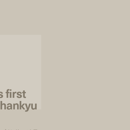
 first
n hankyu