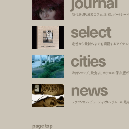
j
o
u
r
n
a
l
時代を切り取るコラム、対談、ポートレー
s
e
l
e
c
t
定番から最新作までを網羅するアイテム
c
i
t
i
e
s
注目ショップ、飲食店、ホテルの保存版ガ
n
e
w
s
ファッション/ビューティ/カルチャーの最
page top