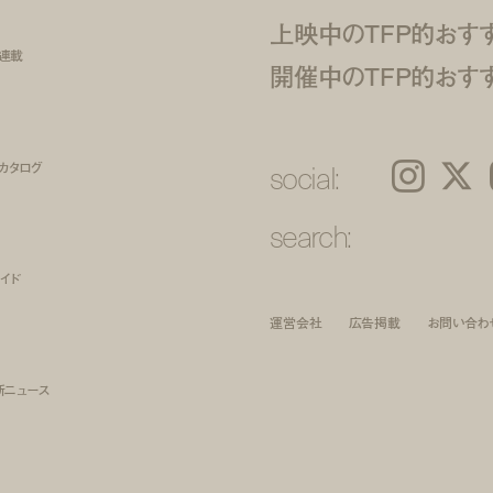
上映中のTFP的おす
ト連載
開催中のTFP的おす
social:
カタログ
Instagram
𝕏
search:
イド
運営会社
広告掲載
お問い合わ
新ニュース