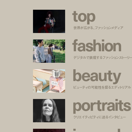
t
o
p
世界が広がる、ファッションメディア
f
a
s
h
i
o
n
デジタルで表現するファッションストーリ
b
e
a
u
t
y
ビューティの可能性を探るエディトリアル
p
o
r
t
r
a
i
t
s
クリエイティビティに迫るインタビュー