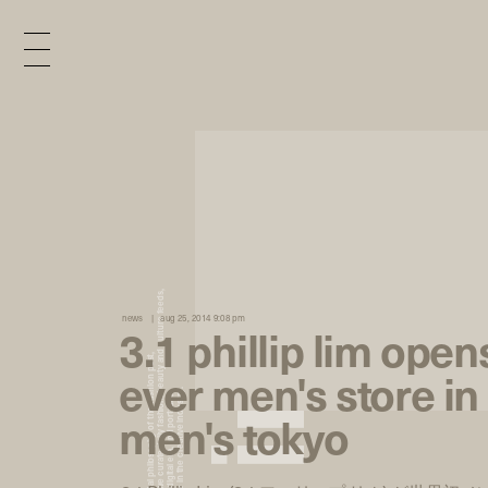
x
e
d
news
aug 25, 2014 9:08 pm
3.1 phillip lim opens
n
ever men's store i
men's tokyo
i