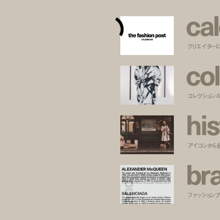
c
a
l
クリエイター
c
o
l
ー
コレクション
h
i
s
アイコンから
b
r
ファッションブラ