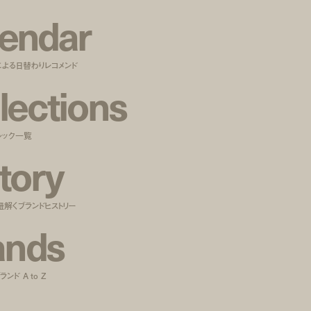
e
n
d
a
r
による日替わりレコメンド
l
e
c
t
i
o
n
s
ルック一覧
t
o
r
y
紐解くブランドヒストリー
a
n
d
s
ンド A to Z