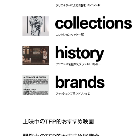
クリエイターによる日替わりレコメンド
c
o
l
l
e
c
t
i
o
n
s
コレクションルック一覧
h
i
s
t
o
r
y
アイコンから紐解くブランドヒストリー
b
r
a
n
d
s
ファッションブランド A to Z
上映中のTFP的おすすめ映画