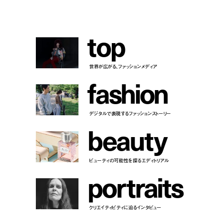
t
o
p
世界が広がる、ファッションメディア
f
a
s
h
i
o
n
デジタルで表現するファッションストーリー
b
e
a
u
t
y
ビューティの可能性を探るエディトリアル
p
o
r
t
r
a
i
t
s
クリエイティビティに迫るインタビュー