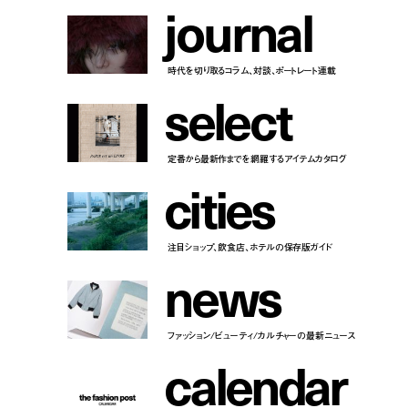
j
o
u
r
n
a
l
時代を切り取るコラム、対談、ポートレート連載
s
e
l
e
c
t
定番から最新作までを網羅するアイテムカタログ
c
i
t
i
e
s
注目ショップ、飲食店、ホテルの保存版ガイド
n
e
w
s
ファッション/ビューティ/カルチャーの最新ニュース
c
a
l
e
n
d
a
r