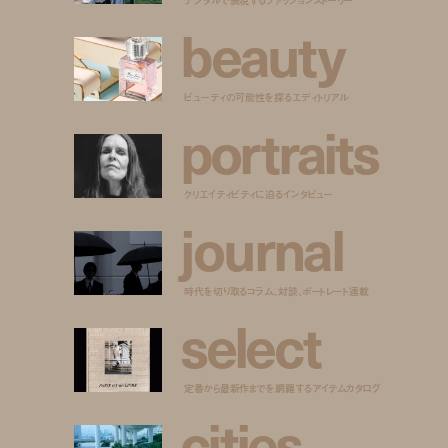
b
e
a
u
t
y
ビューティの可能性を探るエディトリアル
p
o
r
t
r
a
i
t
s
クリエイティビティに迫るインタビュー
j
o
u
r
n
a
l
時代を切り取るコラム、対談、ポートレート連載
s
e
l
e
c
t
定番から最新作までを網羅するアイテムカタログ
c
i
t
i
e
s