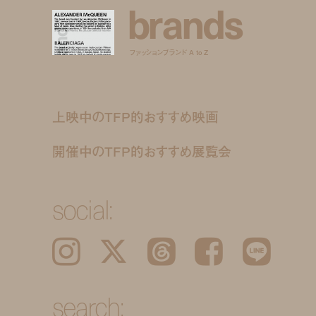
b
r
a
n
d
s
ファッションブランド A to Z
上映中のTFP的おすすめ映画
開催中のTFP的おすすめ展覧会
social:
Instagram
𝕏
Threads
Facebook
LINE
search: