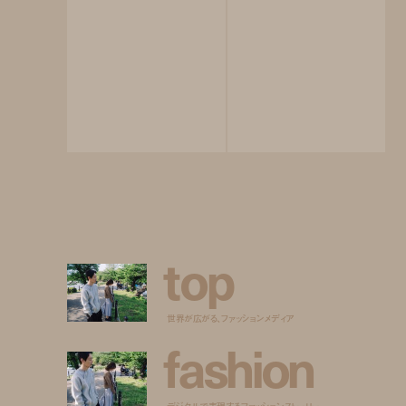
t
o
p
世界が広がる、ファッションメディア
f
a
s
h
i
o
n
デジタルで表現するファッションストーリー