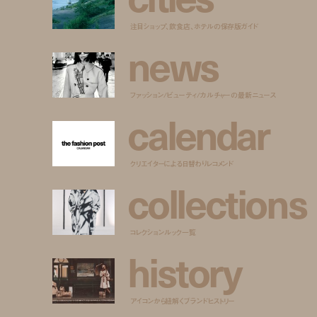
注目ショップ、飲食店、ホテルの保存版ガイド
n
e
w
s
ファッション/ビューティ/カルチャーの最新ニュース
c
a
l
e
n
d
a
r
クリエイターによる日替わりレコメンド
c
o
l
l
e
c
t
i
o
n
s
コレクションルック一覧
h
i
s
t
o
r
y
アイコンから紐解くブランドヒストリー