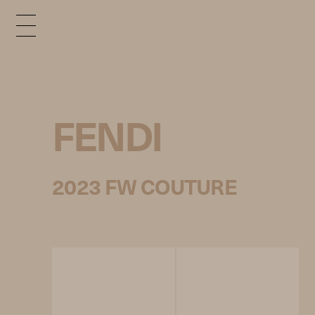
FENDI
2023 FW COUTURE
p
r
e
v
n
e
x
t
1
/
36