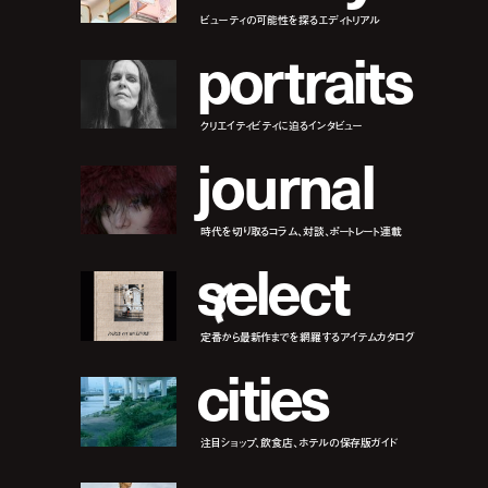
ビューティの可能性を探るエディトリアル
p
o
r
t
r
a
i
t
s
クリエイティビティに迫るインタビュー
j
o
u
r
n
a
l
時代を切り取るコラム、対談、ポートレート連載
s
e
l
e
c
t
定番から最新作までを網羅するアイテムカタログ
c
i
t
i
e
s
注目ショップ、飲食店、ホテルの保存版ガイド