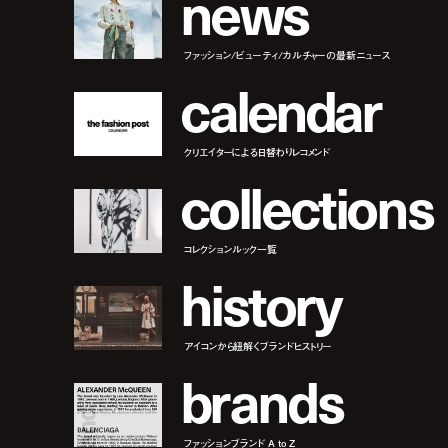
n
e
w
s
ファッション/ビューティ/カルチャーの最新ニュース
c
a
l
e
n
d
a
r
クリエイターによる日替わりレコメンド
c
o
l
l
e
c
t
i
o
n
s
コレクションルック一覧
h
i
s
t
o
r
y
アイコンから紐解くブランドヒストリー
b
r
a
n
d
s
ファッションブランド A to Z