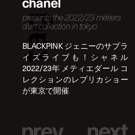
chanel
presents the 2022/23 métiers
g
d'art collection in tokyo
a
t
p
r
e
v
n
e
x
t