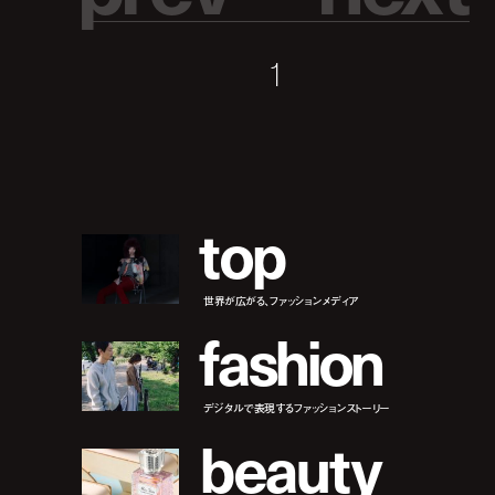
1
t
o
p
世界が広がる、ファッションメディア
f
a
s
h
i
o
n
デジタルで表現するファッションストーリー
b
e
a
u
t
y