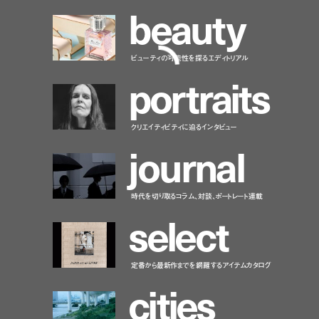
b
e
a
u
t
y
ビューティの可能性を探るエディトリアル
p
o
r
t
r
a
i
t
s
クリエイティビティに迫るインタビュー
j
o
u
r
n
a
l
時代を切り取るコラム、対談、ポートレート連載
s
e
l
e
c
t
定番から最新作までを網羅するアイテムカタログ
c
i
t
i
e
s