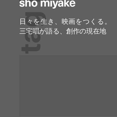
sho miyake
g
a
t