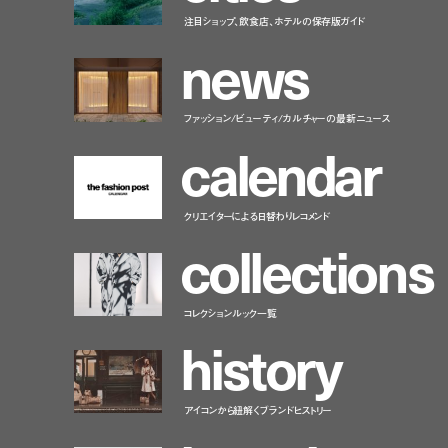
注目ショップ、飲食店、ホテルの保存版ガイド
n
e
w
s
ファッション/ビューティ/カルチャーの最新ニュース
c
a
l
e
n
d
a
r
クリエイターによる日替わりレコメンド
c
o
l
l
e
c
t
i
o
n
s
コレクションルック一覧
h
i
s
t
o
r
y
アイコンから紐解くブランドヒストリー