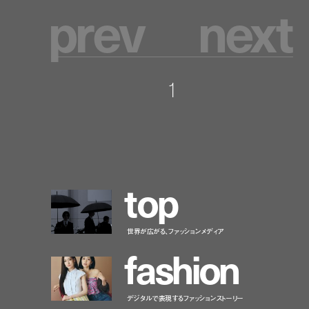
p
r
e
v
n
e
x
t
1
t
o
p
世界が広がる、ファッションメディア
f
a
s
h
i
o
n
デジタルで表現するファッションストーリー