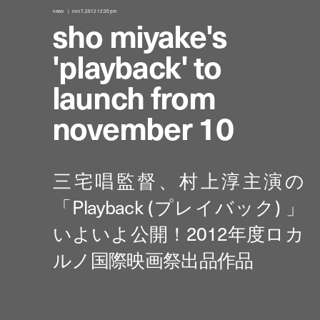
news
nov 7, 2012 12:30 pm
sho miyake's
'playback' to
launch from
november 10