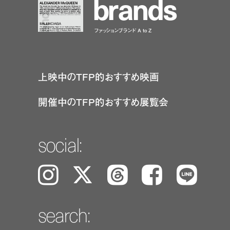
b
r
a
n
d
s
ファッションブランド A to Z
上映中のTFP的おすすめ映画
開催中のTFP的おすすめ展覧会
social:
Instagram
𝕏
Threads
Facebook
LINE
search: