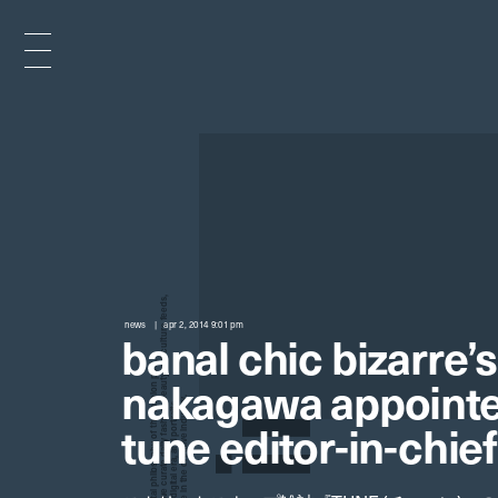
x
e
d
news
apr 2, 2014 9:01 pm
banal chic bizarre’
n
nakagawa appointe
tune editor-in-chief
i