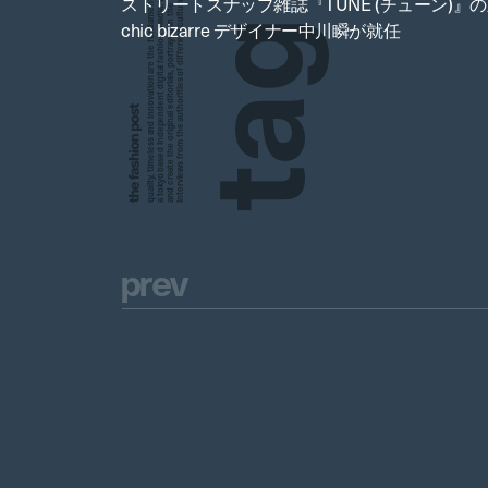
a tokyo based independent digital fashion media. we curate daily fashion, beauty and culture feeds,
quality, timeless and innovation are the fundamental philosophy of the fashion post,
interviews from the authorities of different culture in the creative industry.
and create the original editorials, portrayed in the digital era, and portraits,
ストリートスナップ雑誌『TUNE (チューン)』の新
g
chic bizarre デザイナー中川瞬が就任
a
t
p
r
e
v