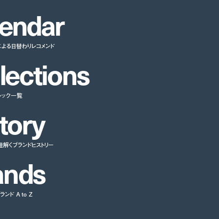
e
n
d
a
r
による日替わりレコメンド
l
e
c
t
i
o
n
s
ルック一覧
t
o
r
y
紐解くブランドヒストリー
a
n
d
s
ンド A to Z