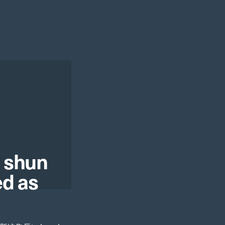
s shun
d as