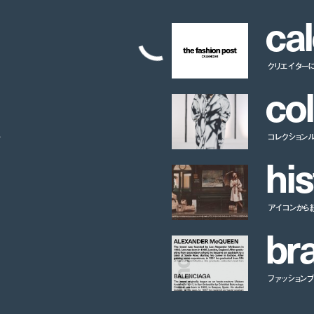
c
a
l
クリエイター
c
o
l
ー
コレクション
h
i
s
アイコンから
b
r
ファッションブラ