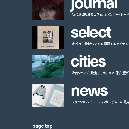
j
o
u
r
n
a
l
時代を切り取るコラム、対談、ポートレー
s
e
l
e
c
t
定番から最新作までを網羅するアイテム
c
i
t
i
e
s
注目ショップ、飲食店、ホテルの保存版ガ
n
e
w
s
ファッション/ビューティ/カルチャーの最
page top