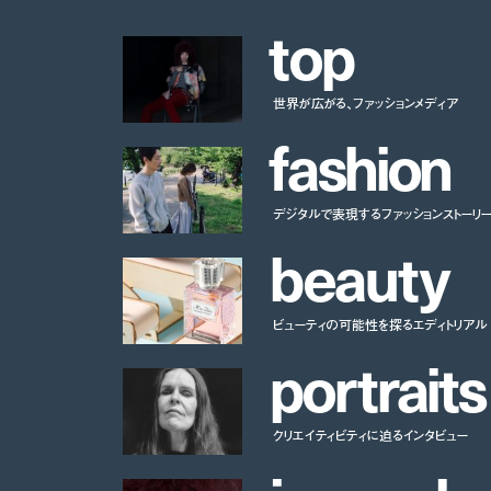
t
o
p
世界が広がる、ファッションメディア
f
a
s
h
i
o
n
デジタルで表現するファッションストーリ
b
e
a
u
t
y
ビューティの可能性を探るエディトリアル
p
o
r
t
r
a
i
t
s
クリエイティビティに迫るインタビュー