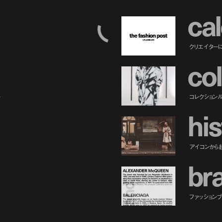
c
a
l
クリエイター
c
o
l
ー
コレクション
h
i
s
アイコンから
b
r
ファッションブラ