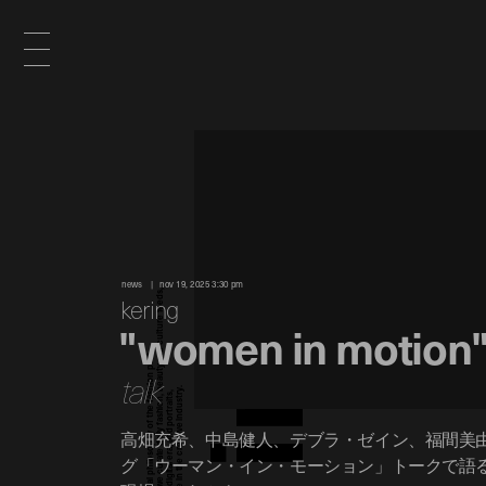
x
e
news
nov 19, 2025 3:30 pm
d
kering
"women in motion
n
talk
高畑充希、中島健人、デブラ・ゼイン、福間美
i
グ「ウーマン・イン・モーション」トークで語