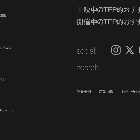
上映中のTFP的おす
ト連載
開催中のTFP的おす
social:
カタログ
Instagram
𝕏
search:
イド
運営会社
広告掲載
お問い合わ
新ニュース