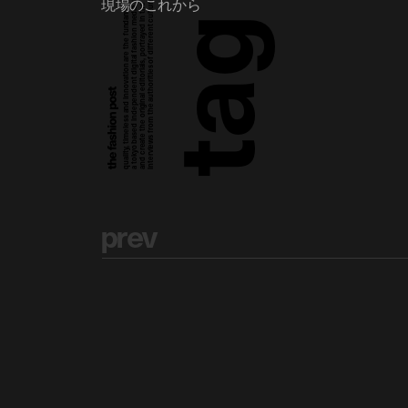
a tokyo based independent digital fashion media. we curate daily fashion, beauty and culture feeds,
quality, timeless and innovation are the fundamental philosophy of the fashion post,
interviews from the authorities of different culture in the creative industry.
and create the original editorials, portrayed in the digital era, and portraits,
現場のこれから
g
a
t
p
r
e
v