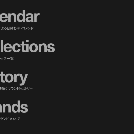
e
n
d
a
r
による日替わりレコメンド
l
e
c
t
i
o
n
s
ルック一覧
t
o
r
y
紐解くブランドヒストリー
a
n
d
s
ンド A to Z