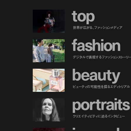
t
o
p
世界が広がる、ファッションメディア
f
a
s
h
i
o
n
デジタルで表現するファッションストーリ
b
e
a
u
t
y
ビューティの可能性を探るエディトリアル
p
o
r
t
r
a
i
t
s
クリエイティビティに迫るインタビュー