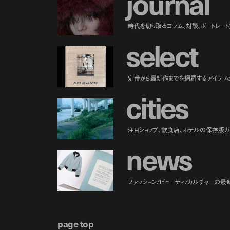
j
o
u
r
n
a
l
時代を切り取るコラム、対談、ポートレー
s
e
l
e
c
t
定番から最新作までを網羅するアイテム
c
i
t
i
e
s
注目ショップ、飲食店、ホテルの保存版ガ
n
e
w
s
ファッション/ビューティ/カルチャーの最
page top