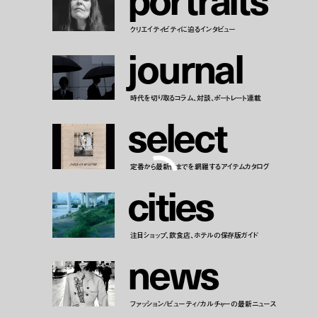
クリエイティビティに迫るインタビュー
j
o
u
r
n
a
l
時代を切り取るコラム、対談、ポートレート連載
s
e
l
e
c
t
定番から最新作までを網羅するアイテムカタログ
c
i
t
i
e
s
注目ショップ、飲食店、ホテルの保存版ガイド
n
e
w
s
ファッション/ビューティ/カルチャーの最新ニュース