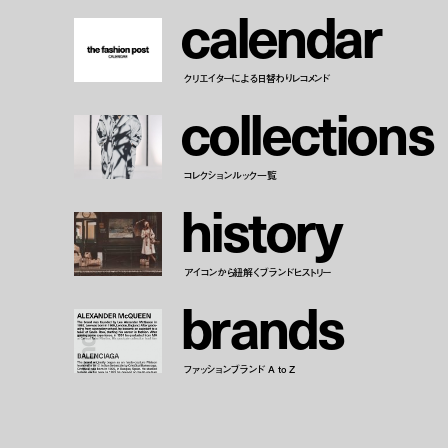
c
a
l
e
n
d
a
r
クリエイターによる日替わりレコメンド
c
o
l
l
e
c
t
i
o
n
s
コレクションルック一覧
h
i
s
t
o
r
y
アイコンから紐解くブランドヒストリー
b
r
a
n
d
s
ファッションブランド A to Z