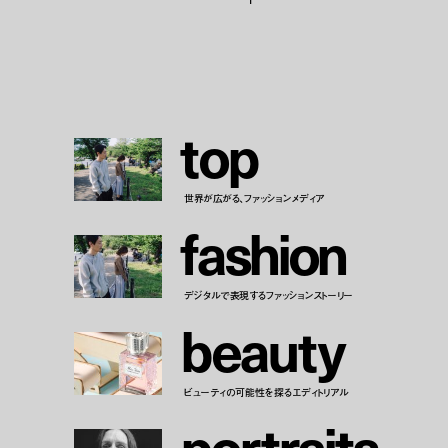
t
o
p
世界が広がる、ファッションメディア
f
a
s
h
i
o
n
デジタルで表現するファッションストーリー
b
e
a
u
t
y
ビューティの可能性を探るエディトリアル
p
o
r
t
r
a
i
t
s