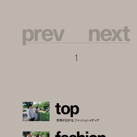
p
r
e
v
n
e
x
t
1
t
o
p
世界が広がる、ファッションメディア
f
a
s
h
i
o
n