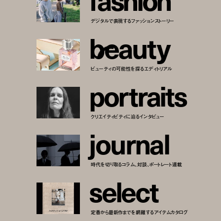
デジタルで表現するファッションストーリー
b
e
a
u
t
y
ビューティの可能性を探るエディトリアル
p
o
r
t
r
a
i
t
s
クリエイティビティに迫るインタビュー
j
o
u
r
n
a
l
時代を切り取るコラム、対談、ポートレート連載
s
e
l
e
c
t
定番から最新作までを網羅するアイテムカタログ