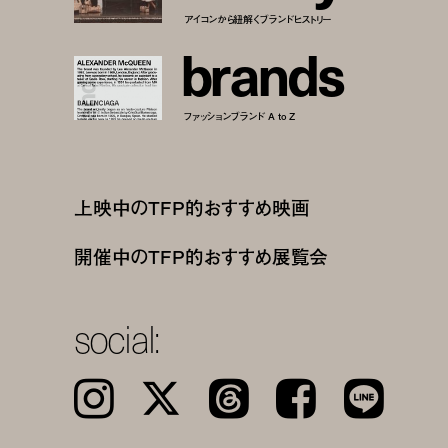
アイコンから紐解くブランドヒストリー
b
r
a
n
d
s
ファッションブランド A to Z
上映中のTFP的おすすめ映画
開催中のTFP的おすすめ展覧会
social:
Instagram
𝕏
Threads
Facebook
LINE