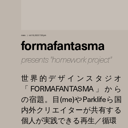
news
oct 18, 2023 7:30 pm
formafantasma
presents "homework project"