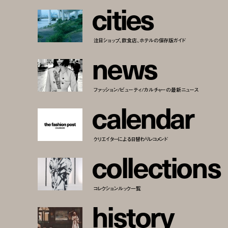
c
i
t
i
e
s
注目ショップ、飲食店、ホテルの保存版ガイド
n
e
w
s
ファッション/ビューティ/カルチャーの最新ニュース
c
a
l
e
n
d
a
r
クリエイターによる日替わりレコメンド
c
o
l
l
e
c
t
i
o
n
s
コレクションルック一覧
h
i
s
t
o
r
y