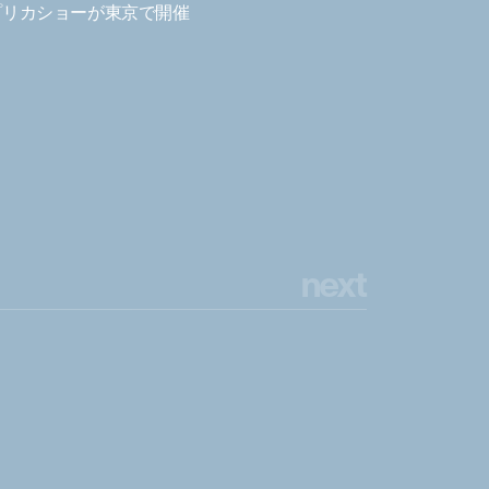
プリカショーが東京で開催
n
e
x
t