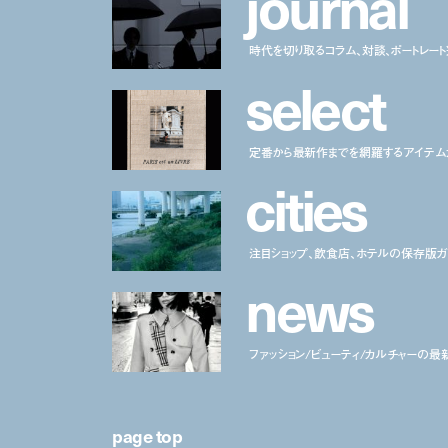
j
o
u
r
n
a
l
時代を切り取るコラム、対談、ポートレー
s
e
l
e
c
t
定番から最新作までを網羅するアイテム
c
i
t
i
e
s
注目ショップ、飲食店、ホテルの保存版ガ
n
e
w
s
ファッション/ビューティ/カルチャーの最
page top