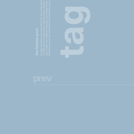
a tokyo based independent digital fashion media. we curate daily fashion, beauty and culture feeds,
quality, timeless and innovation are the fundamental philosophy of the fashion post,
interviews from the authorities of different culture in the creative industry.
and create the original editorials, portrayed in the digital era, and portraits,
g
a
t
p
r
e
v