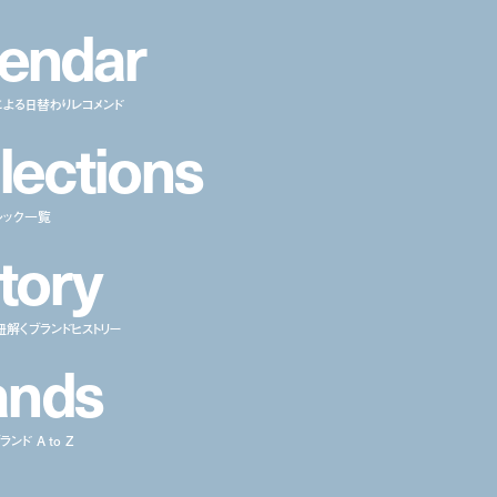
e
n
d
a
r
による日替わりレコメンド
l
e
c
t
i
o
n
s
ルック一覧
t
o
r
y
紐解くブランドヒストリー
a
n
d
s
ンド A to Z