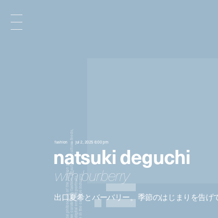
x
e
d
fashion
jul 2, 2025 6:00 pm
natsuki deguchi
n
with burberry
出口夏希とバーバリー。季節のはじまりを告げて v
i