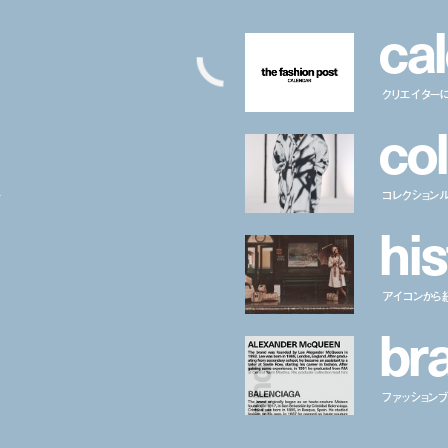
c
a
l
クリエイター
c
o
l
ー
コレクション
h
i
s
アイコンから
b
r
ファッションブラ