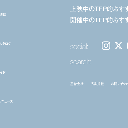
上映中のTFP的おす
ト連載
開催中のTFP的おす
social:
カタログ
Instagram
𝕏
search:
イド
運営会社
広告掲載
お問い合わ
新ニュース