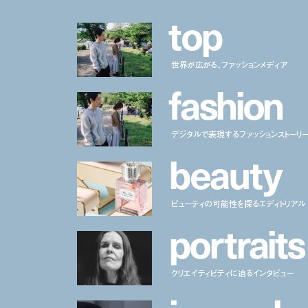
t
o
p
世界が広がる、ファッションメディア
f
a
s
h
i
o
n
デジタルで表現するファッションストーリ
b
e
a
u
t
y
ビューティの可能性を探るエディトリアル
p
o
r
t
r
a
i
t
s
クリエイティビティに迫るインタビュー