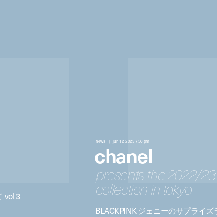
news
jun 12, 2023 7:00 pm
chanel
presents the 2022/23 
collection in tokyo
ol.3
BLACKPINK ジェニーのサプライズ