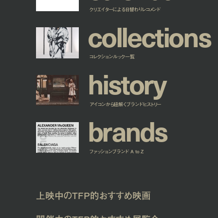
クリエイターによる日替わりレコメンド
c
o
l
l
e
c
t
i
o
n
s
コレクションルック一覧
h
i
s
t
o
r
y
アイコンから紐解くブランドヒストリー
b
r
a
n
d
s
ファッションブランド A to Z
上映中のTFP的おすすめ映画