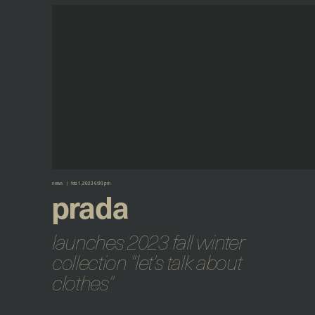
news
feb 1, 2023 6:00 pm
prada
launches 2023 fall winter
collection “let’s talk about
clothes”