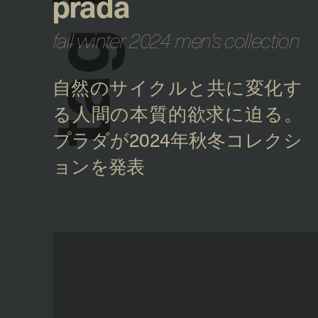
prada
fall winter 2024 men's collection
g
a
t