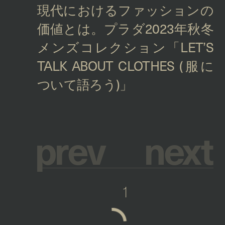
p
r
e
v
n
e
x
t
1