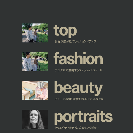
t
o
p
世界が広がる、ファッションメディア
f
a
s
h
i
o
n
デジタルで表現するファッションストーリー
b
e
a
u
t
y
ビューティの可能性を探るエディトリアル
p
o
r
t
r
a
i
t
s
クリエイティビティに迫るインタビュー