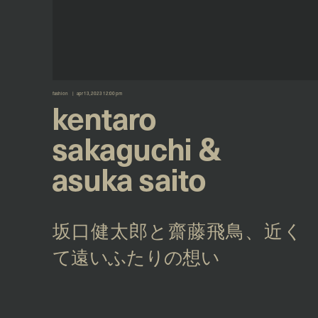
fashion
apr 13, 2023 12:00 pm
kentaro
sakaguchi &
asuka saito