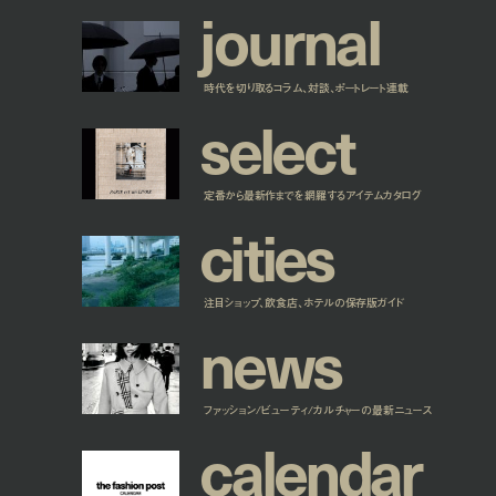
j
o
u
r
n
a
l
時代を切り取るコラム、対談、ポートレート連載
s
e
l
e
c
t
定番から最新作までを網羅するアイテムカタログ
c
i
t
i
e
s
注目ショップ、飲食店、ホテルの保存版ガイド
n
e
w
s
ファッション/ビューティ/カルチャーの最新ニュース
c
a
l
e
n
d
a
r