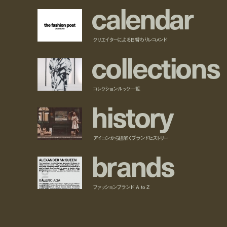
c
a
l
e
n
d
a
r
クリエイターによる日替わりレコメンド
c
o
l
l
e
c
t
i
o
n
s
コレクションルック一覧
h
i
s
t
o
r
y
アイコンから紐解くブランドヒストリー
b
r
a
n
d
s
ファッションブランド A to Z