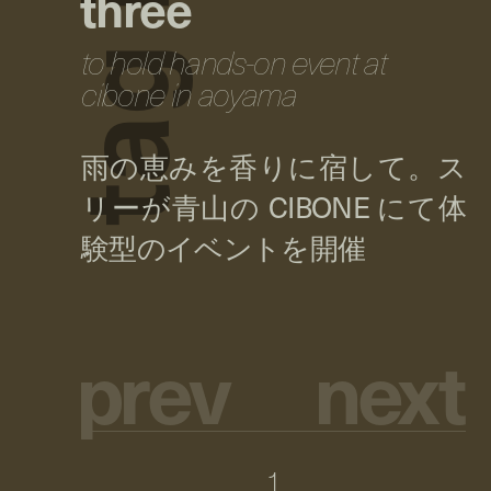
three
to hold hands-on event at
g
cibone in aoyama
a
t
p
r
e
v
n
e
x
t
1