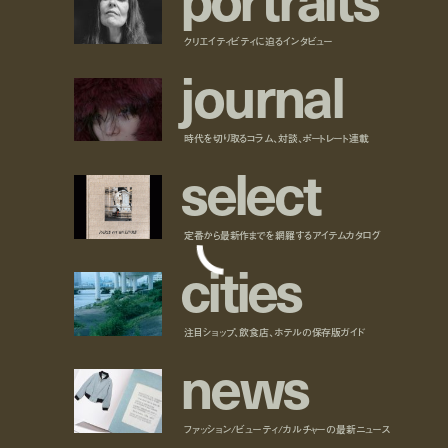
クリエイティビティに迫るインタビュー
j
o
u
r
n
a
l
時代を切り取るコラム、対談、ポートレート連載
s
e
l
e
c
t
定番から最新作までを網羅するアイテムカタログ
c
i
t
i
e
s
注目ショップ、飲食店、ホテルの保存版ガイド
n
e
w
s
ファッション/ビューティ/カルチャーの最新ニュース