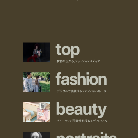
t
o
p
世界が広がる、ファッションメディア
f
a
s
h
i
o
n
デジタルで表現するファッションストーリー
b
e
a
u
t
y
ビューティの可能性を探るエディトリアル
p
o
r
t
r
a
i
t
s