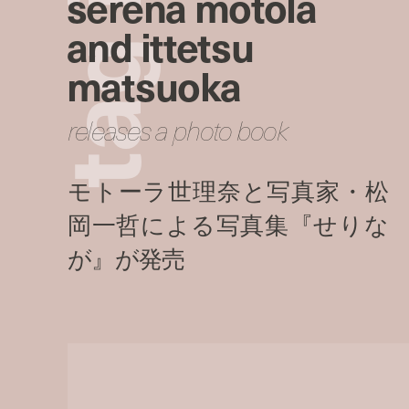
serena motola
and ittetsu
g
matsuoka
a
releases a photo book
t