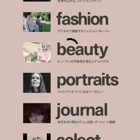
世界が広がる、ファッションメディア
f
a
s
h
i
o
n
デジタルで表現するファッションストーリー
b
e
a
u
t
y
ビューティの可能性を探るエディトリアル
p
o
r
t
r
a
i
t
s
クリエイティビティに迫るインタビュー
j
o
u
r
n
a
l
時代を切り取るコラム、対談、ポートレート連載
s
e
l
e
c
t