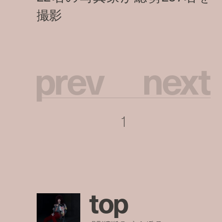
p
r
e
v
n
e
x
t
1
t
o
p