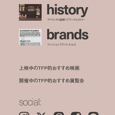
h
i
s
t
o
r
y
アイコンから紐解くブランドヒストリー
b
r
a
n
d
s
ファッションブランド A to Z
上映中のTFP的おすすめ映画
開催中のTFP的おすすめ展覧会
social: