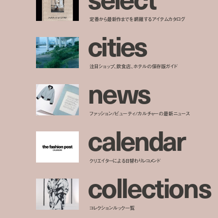
定番から最新作までを網羅するアイテムカタログ
c
i
t
i
e
s
注目ショップ、飲食店、ホテルの保存版ガイド
n
e
w
s
ファッション/ビューティ/カルチャーの最新ニュース
c
a
l
e
n
d
a
r
クリエイターによる日替わりレコメンド
c
o
l
l
e
c
t
i
o
n
s
コレクションルック一覧