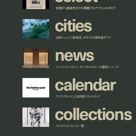
定番から最新作までを網羅するアイテムカタログ
c
i
t
i
e
s
注目ショップ、飲食店、ホテルの保存版ガイド
n
e
w
s
ファッション/ビューティ/カルチャーの最新ニュース
c
a
l
e
n
d
a
r
クリエイターによる日替わりレコメンド
c
o
l
l
e
c
t
i
o
n
s
コレクションルック一覧