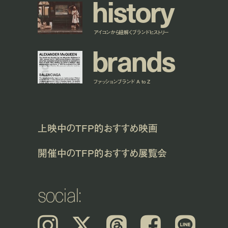
h
i
s
t
o
r
y
アイコンから紐解くブランドヒストリー
b
r
a
n
d
s
ファッションブランド A to Z
上映中のTFP的おすすめ映画
開催中のTFP的おすすめ展覧会
social:
Instagram
𝕏
Threads
Facebook
LINE