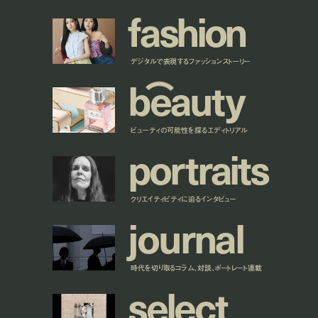
f
a
s
h
i
o
n
デジタルで表現するファッションストーリー
b
e
a
u
t
y
ビューティの可能性を探るエディトリアル
p
o
r
t
r
a
i
t
s
クリエイティビティに迫るインタビュー
j
o
u
r
n
a
l
時代を切り取るコラム、対談、ポートレート連載
s
e
l
e
c
t