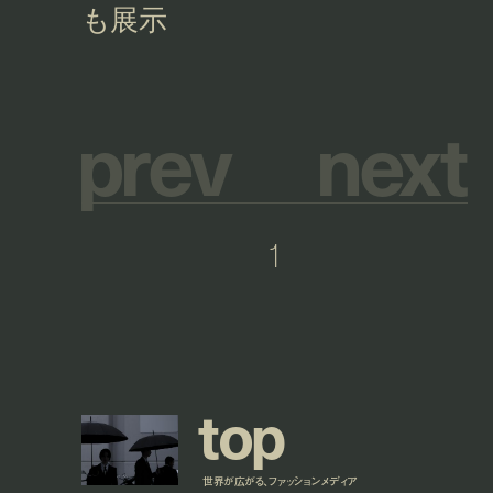
p
r
e
v
n
e
x
t
1
t
o
p
世界が広がる、ファッションメディア