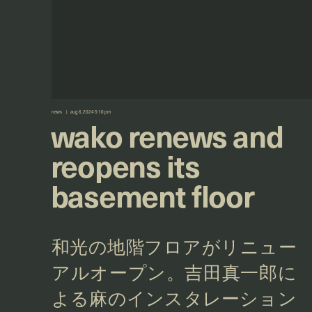
news
aug 6, 2024 5:10 pm
wako renews and
reopens its
basement floor