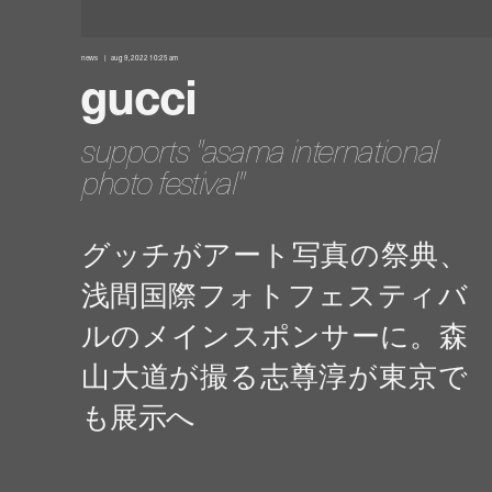
news
aug 9, 2022 10:25 am
gucci
supports "asama international
photo festival"