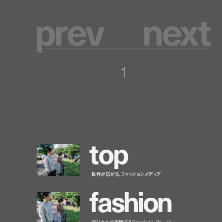
p
r
e
v
n
e
x
t
1
t
o
p
世界が広がる、ファッションメディア
f
a
s
h
i
o
n
デジタルで表現するファッションストーリー