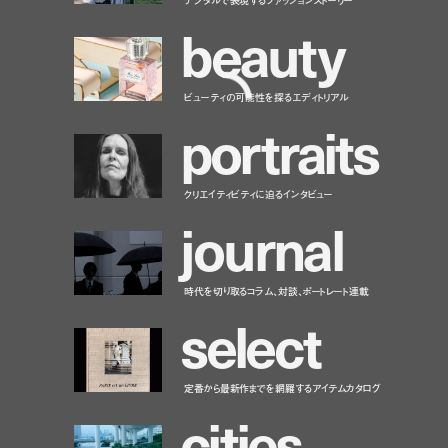
b
e
a
u
t
y
ビューティの可能性を探るエディトリアル
p
o
r
t
r
a
i
t
s
クリエイティビティに迫るインタビュー
j
o
u
r
n
a
l
時代を切り取るコラム、対談、ポートレート連載
s
e
l
e
c
t
定番から最新作までを網羅するアイテムカタログ
c
i
t
i
e
s