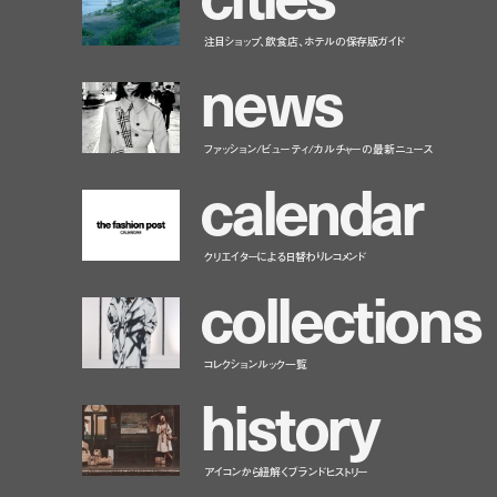
注目ショップ、飲食店、ホテルの保存版ガイド
n
e
w
s
ファッション/ビューティ/カルチャーの最新ニュース
c
a
l
e
n
d
a
r
クリエイターによる日替わりレコメンド
c
o
l
l
e
c
t
i
o
n
s
コレクションルック一覧
h
i
s
t
o
r
y
アイコンから紐解くブランドヒストリー