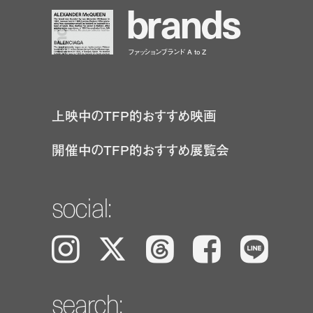
b
r
a
n
d
s
ファッションブランド A to Z
上映中のTFP的おすすめ映画
開催中のTFP的おすすめ展覧会
social:
Instagram
𝕏
Threads
Facebook
LINE
search: