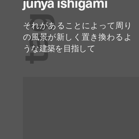
junya ishigami
g
a
t