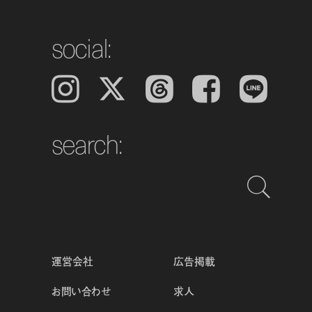
social:
Instagram
𝕏
Threads
Facebook
LINE
search:
運営会社
広告掲載
お問い合わせ
求人