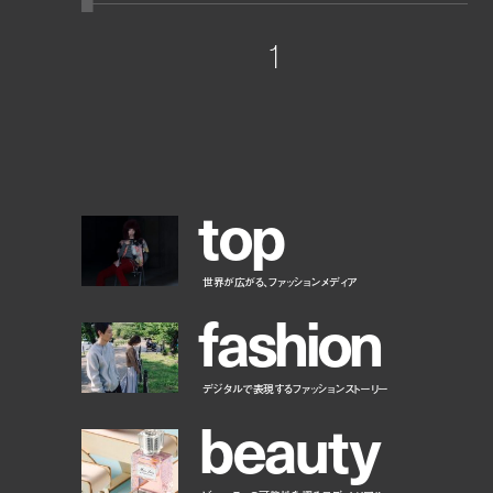
1
t
o
p
世界が広がる、ファッションメディア
f
a
s
h
i
o
n
デジタルで表現するファッションストーリー
b
e
a
u
t
y