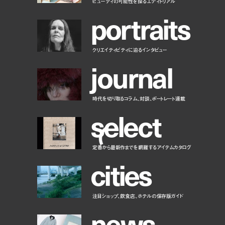
ビューティの可能性を探るエディトリアル
p
o
r
t
r
a
i
t
s
クリエイティビティに迫るインタビュー
j
o
u
r
n
a
l
時代を切り取るコラム、対談、ポートレート連載
s
e
l
e
c
t
定番から最新作までを網羅するアイテムカタログ
c
i
t
i
e
s
注目ショップ、飲食店、ホテルの保存版ガイド
n
e
w
s