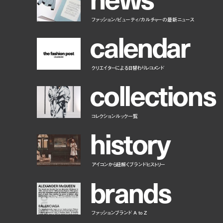
ファッション/ビューティ/カルチャーの最新ニュース
c
a
l
e
n
d
a
r
クリエイターによる日替わりレコメンド
c
o
l
l
e
c
t
i
o
n
s
コレクションルック一覧
h
i
s
t
o
r
y
アイコンから紐解くブランドヒストリー
b
r
a
n
d
s
ファッションブランド A to Z