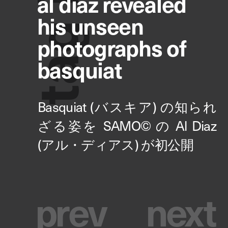
al diaz revealed
his unseen
g
photographs of
basquiat
a
t
p
r
e
v
n
e
x
t