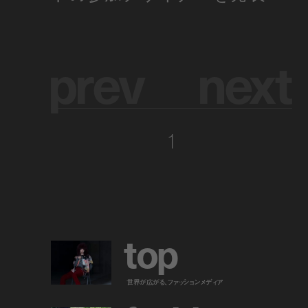
p
r
e
v
n
e
x
t
1
t
o
p
世界が広がる、ファッションメディア