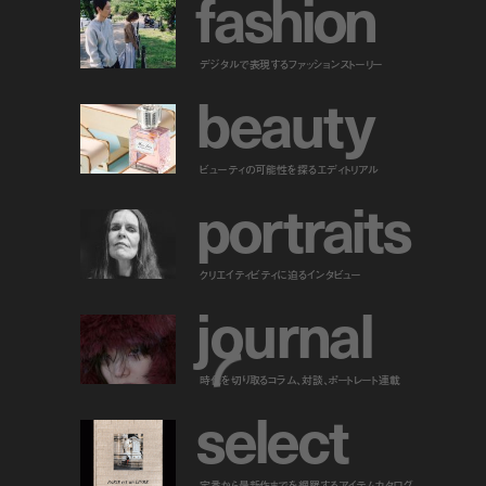
f
a
s
h
i
o
n
デジタルで表現するファッションストーリー
b
e
a
u
t
y
ビューティの可能性を探るエディトリアル
p
o
r
t
r
a
i
t
s
クリエイティビティに迫るインタビュー
j
o
u
r
n
a
l
時代を切り取るコラム、対談、ポートレート連載
s
e
l
e
c
t
定番から最新作までを網羅するアイテムカタログ