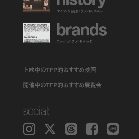
アイコンから紐解くブランドヒストリー
b
r
a
n
d
s
ファッションブランド A to Z
上映中のTFP的おすすめ映画
開催中のTFP的おすすめ展覧会
social:
Instagram
𝕏
Threads
Facebook
LINE