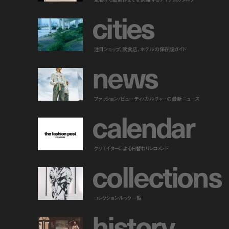
c
i
t
i
e
s
注目ショップ、飲食店、ホテルの保存版ガイド
n
e
w
s
ファッション/ビューティ/カルチャーの最新ニュース
c
a
l
e
n
d
a
r
クリエイターによる日替わりレコメンド
c
o
l
l
e
c
t
i
o
n
s
コレクションルック一覧
h
i
s
t
o
r
y