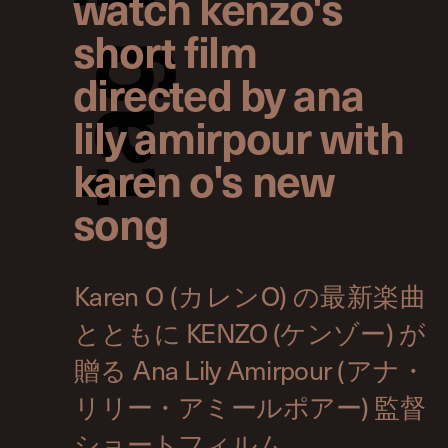
watch kenzo's
short film
g
directed by ana
lily amirpour with
a
karen o's new
t
song