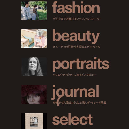
f
a
s
h
i
o
n
デジタルで表現するファッションストーリー
b
e
a
u
t
y
ビューティの可能性を探るエディトリアル
p
o
r
t
r
a
i
t
s
クリエイティビティに迫るインタビュー
j
o
u
r
n
a
l
時代を切り取るコラム、対談、ポートレート連載
s
e
l
e
c
t