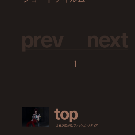
p
r
e
v
n
e
x
t
1
t
o
p
世界が広がる、ファッションメディア