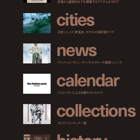
定番から最新作までを網羅するアイテムカタログ
c
i
t
i
e
s
注目ショップ、飲食店、ホテルの保存版ガイド
n
e
w
s
ファッション/ビューティ/カルチャーの最新ニュース
c
a
l
e
n
d
a
r
クリエイターによる日替わりレコメンド
c
o
l
l
e
c
t
i
o
n
s
コレクションルック一覧
h
i
s
t
o
r
y