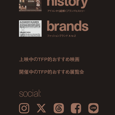
アイコンから紐解くブランドヒストリー
b
r
a
n
d
s
ファッションブランド A to Z
上映中のTFP的おすすめ映画
開催中のTFP的おすすめ展覧会
social:
Instagram
𝕏
Threads
Facebook
LINE