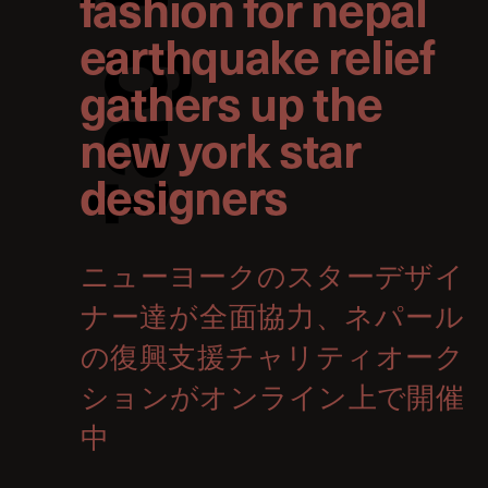
fashion for nepal
earthquake relief
g
gathers up the
new york star
a
designers
t