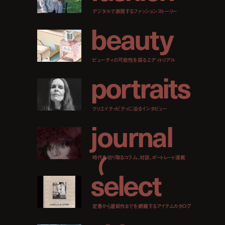
デジタルで表現するファッションストーリー
b
e
a
u
t
y
ビューティの可能性を探るエディトリアル
p
o
r
t
r
a
i
t
s
クリエイティビティに迫るインタビュー
j
o
u
r
n
a
l
時代を切り取るコラム、対談、ポートレート連載
s
e
l
e
c
t
定番から最新作までを網羅するアイテムカタログ