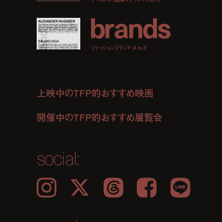
b
r
a
n
d
s
ファッションブランド A to Z
上映中のTFP的おすすめ映画
開催中のTFP的おすすめ展覧会
social:
Instagram
𝕏
Threads
Facebook
LINE