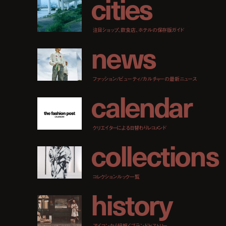
c
i
t
i
e
s
注目ショップ、飲食店、ホテルの保存版ガイド
n
e
w
s
ファッション/ビューティ/カルチャーの最新ニュース
c
a
l
e
n
d
a
r
クリエイターによる日替わりレコメンド
c
o
l
l
e
c
t
i
o
n
s
コレクションルック一覧
h
i
s
t
o
r
y
アイコンから紐解くブランドヒストリー