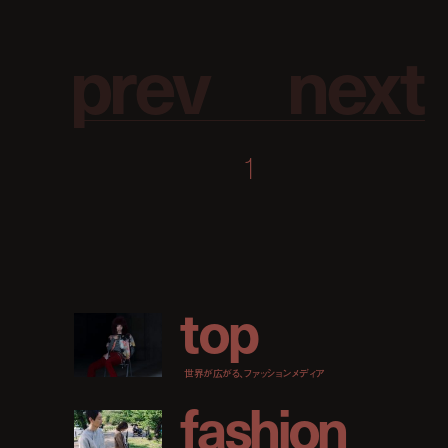
p
r
e
v
n
e
x
t
1
t
o
p
世界が広がる、ファッションメディア
f
a
s
h
i
o
n