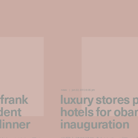
news
jan 22, 2013 6:05 pm
 frank
luxury stores 
dent
hotels for ob
dinner
inauguration