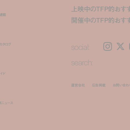
上映中のTFP的おす
ト連載
開催中のTFP的おす
social:
カタログ
Instagram
𝕏
search:
イド
運営会社
広告掲載
お問い合わ
新ニュース