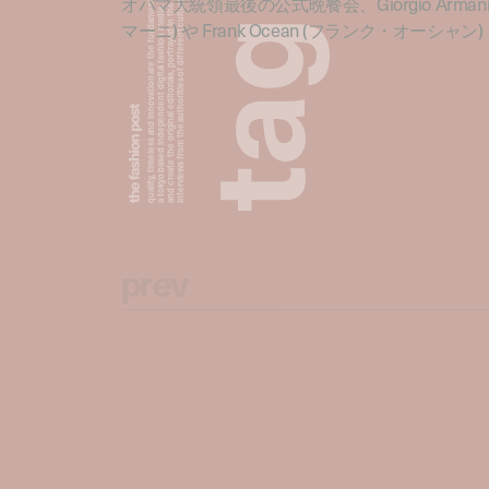
a tokyo based independent digital fashion media. we curate daily fashion, beauty and culture feeds,
quality, timeless and innovation are the fundamental philosophy of the fashion post,
interviews from the authorities of different culture in the creative industry.
and create the original editorials, portrayed in the digital era, and portraits,
オバマ大統領最後の公式晩餐会、Giorgio Arma
g
マーニ) や Frank Ocean (フランク・オーシャン
a
t
p
r
e
v