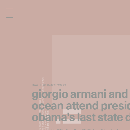
x
e
d
news
oct 31, 2016 10:00 am
giorgio armani and
n
ocean attend presi
obama's last state 
i