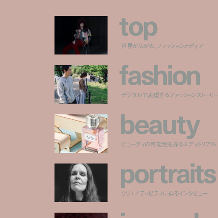
t
o
p
世界が広がる、ファッションメディア
f
a
s
h
i
o
n
デジタルで表現するファッションストーリ
b
e
a
u
t
y
ビューティの可能性を探るエディトリアル
p
o
r
t
r
a
i
t
s
クリエイティビティに迫るインタビュー