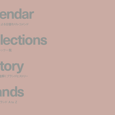
e
n
d
a
r
による日替わりレコメンド
l
e
c
t
i
o
n
s
ルック一覧
t
o
r
y
紐解くブランドヒストリー
a
n
d
s
ンド A to Z