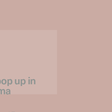
pop up in
ama