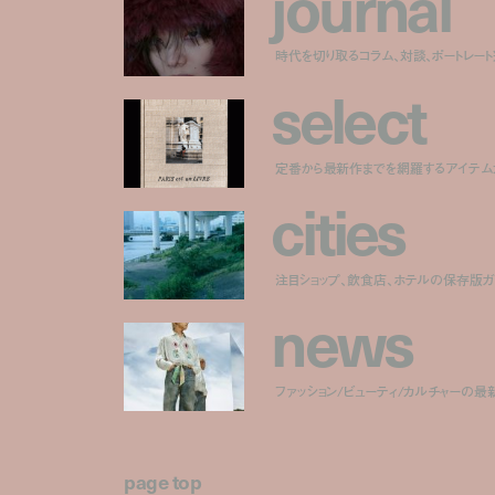
j
o
u
r
n
a
l
時代を切り取るコラム、対談、ポートレー
s
e
l
e
c
t
定番から最新作までを網羅するアイテム
c
i
t
i
e
s
注目ショップ、飲食店、ホテルの保存版ガ
n
e
w
s
ファッション/ビューティ/カルチャーの最
page top