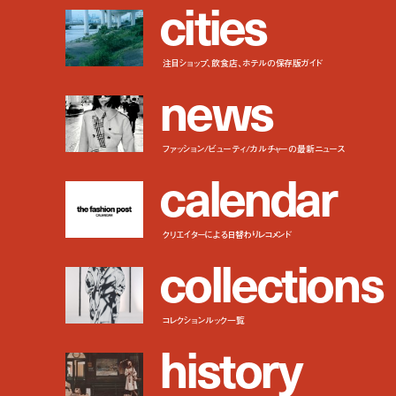
c
i
t
i
e
s
注目ショップ、飲食店、ホテルの保存版ガイド
n
e
w
s
ファッション/ビューティ/カルチャーの最新ニュース
c
a
l
e
n
d
a
r
クリエイターによる日替わりレコメンド
c
o
l
l
e
c
t
i
o
n
s
コレクションルック一覧
h
i
s
t
o
r
y