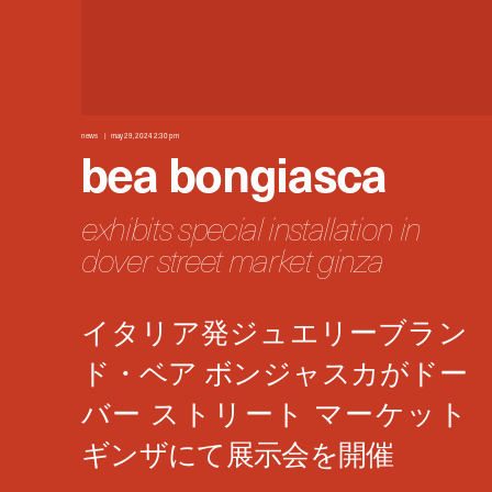
news
may 29, 2024 2:30 pm
bea bongiasca
exhibits special installation in
dover street market ginza