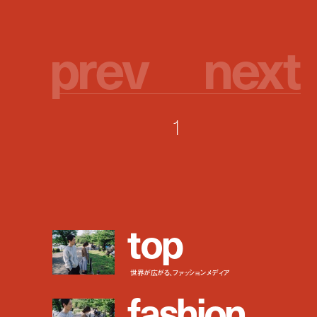
p
r
e
v
n
e
x
t
1
t
o
p
世界が広がる、ファッションメディア
f
a
s
h
i
o
n