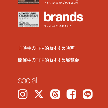
アイコンから紐解くブランドヒストリー
b
r
a
n
d
s
ファッションブランド A to Z
上映中のTFP的おすすめ映画
開催中のTFP的おすすめ展覧会
social:
Instagram
𝕏
Threads
Facebook
LINE