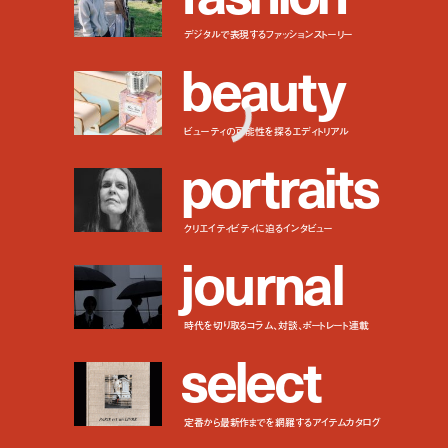
デジタルで表現するファッションストーリー
b
e
a
u
t
y
ビューティの可能性を探るエディトリアル
p
o
r
t
r
a
i
t
s
クリエイティビティに迫るインタビュー
j
o
u
r
n
a
l
時代を切り取るコラム、対談、ポートレート連載
s
e
l
e
c
t
定番から最新作までを網羅するアイテムカタログ