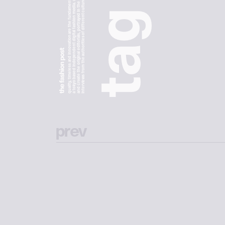
a tokyo based independent digital fashion media. we curate daily fashion, beauty and culture feeds,
quality, timeless and innovation are the fundamental philosophy of the fashion post,
interviews from the authorities of different culture in the creative industry.
and create the original editorials, portrayed in the digital era, and portraits,
g
a
t
p
r
e
v