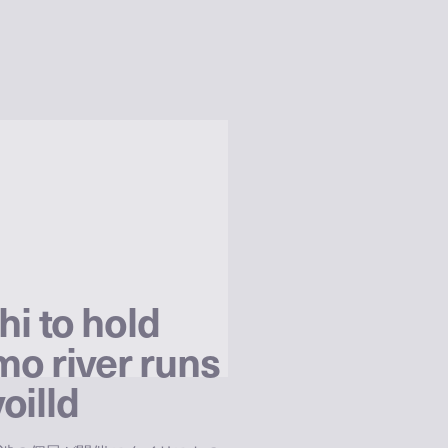
i to hold
mo river runs
oilld