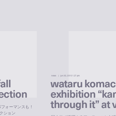
news
jun 30, 2015 1:27 pm
all
wataru komach
ection
exhibition “ka
through it” at v
によるパフォーマンスも！
レクション