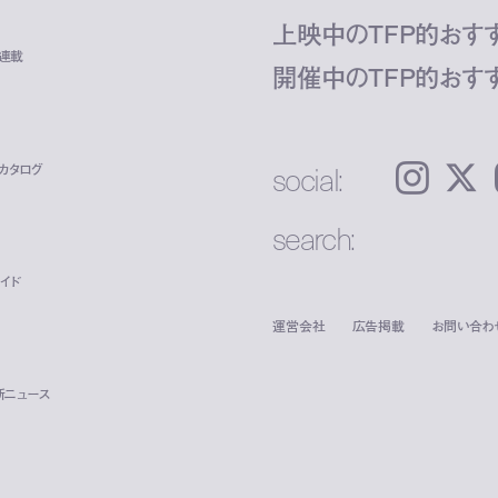
上映中のTFP的おす
ト連載
開催中のTFP的おす
social:
カタログ
Instagram
𝕏
search:
イド
運営会社
広告掲載
お問い合わ
新ニュース