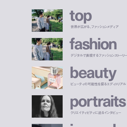
t
o
p
世界が広がる、ファッションメディア
f
a
s
h
i
o
n
デジタルで表現するファッションストーリ
b
e
a
u
t
y
ビューティの可能性を探るエディトリアル
p
o
r
t
r
a
i
t
s
クリエイティビティに迫るインタビュー