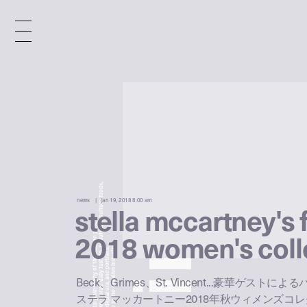
x
e
d
news
jan 19, 2018 8:00 am
stella mccartney's f
n
2018 women's coll
Beck、Grimes、St. Vincent...豪華ゲスト
i
ステラ マッカートニー2018年秋ウィメンズコ