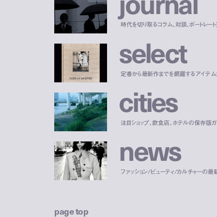
j
o
u
r
n
a
l
時代を切り取るコラム、対談、ポートレー
s
e
l
e
c
t
定番から最新作までを網羅するアイテム
c
i
t
i
e
s
注目ショップ、飲食店、ホテルの保存版ガ
n
e
w
s
ファッション/ビューティ/カルチャーの最
page top