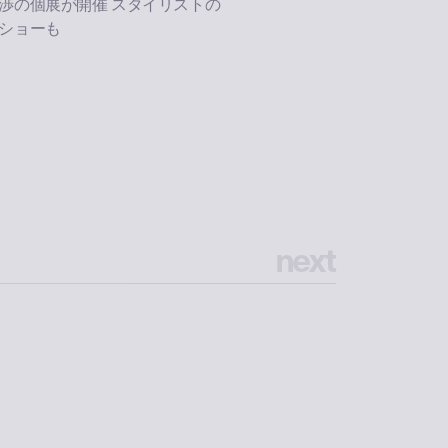
渉の個展が開催 スタイリストの
ショーも
n
e
x
t