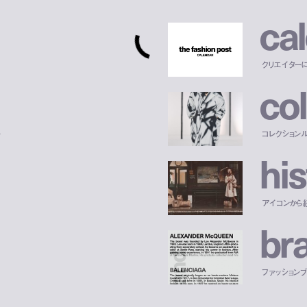
c
a
l
クリエイター
c
o
l
ー
コレクション
h
i
s
アイコンから
b
r
ファッションブラ