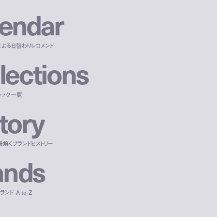
e
n
d
a
r
による日替わりレコメンド
l
e
c
t
i
o
n
s
ルック一覧
t
o
r
y
紐解くブランドヒストリー
a
n
d
s
ンド A to Z