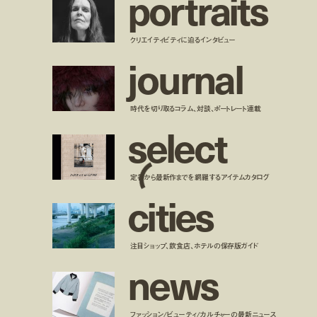
p
o
r
t
r
a
i
t
s
クリエイティビティに迫るインタビュー
j
o
u
r
n
a
l
時代を切り取るコラム、対談、ポートレート連載
s
e
l
e
c
t
定番から最新作までを網羅するアイテムカタログ
c
i
t
i
e
s
注目ショップ、飲食店、ホテルの保存版ガイド
n
e
w
s
ファッション/ビューティ/カルチャーの最新ニュース