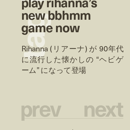
play rihanna’s
new bbhmm
g
game now
a
t
p
r
e
v
n
e
x
t