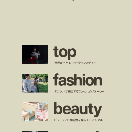
1
t
o
p
世界が広がる、ファッションメディア
f
a
s
h
i
o
n
デジタルで表現するファッションストーリー
b
e
a
u
t
y
ビューティの可能性を探るエディトリアル