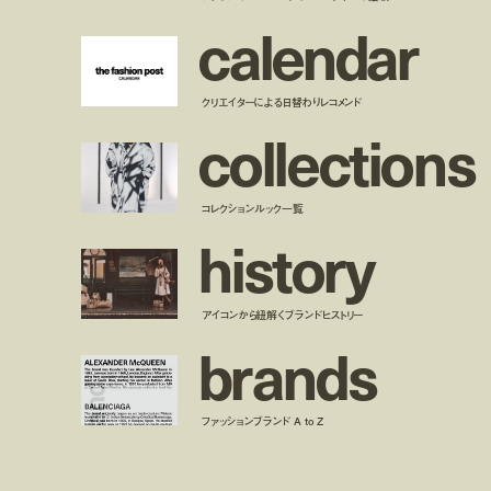
c
a
l
e
n
d
a
r
クリエイターによる日替わりレコメンド
c
o
l
l
e
c
t
i
o
n
s
コレクションルック一覧
h
i
s
t
o
r
y
アイコンから紐解くブランドヒストリー
b
r
a
n
d
s
ファッションブランド A to Z