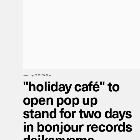
news
apr 29, 2017 10:00 am
"holiday café" to
open pop up
stand for two days
in bonjour records
daikanyama