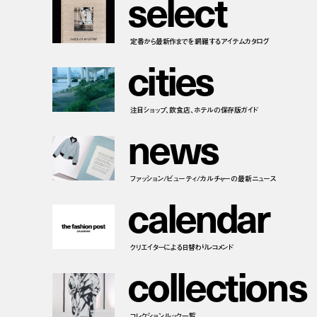
s
e
l
e
c
t
定番から最新作までを網羅するアイテムカタログ
c
i
t
i
e
s
注目ショップ、飲食店、ホテルの保存版ガイド
n
e
w
s
ファッション/ビューティ/カルチャーの最新ニュース
c
a
l
e
n
d
a
r
クリエイターによる日替わりレコメンド
c
o
l
l
e
c
t
i
o
n
s
コレクションルック一覧