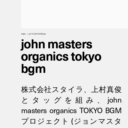
news
jul 15, 2015 6:05 pm
john masters
organics tokyo
bgm