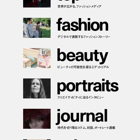
世界が広がる、ファッションメディア
f
a
s
h
i
o
n
デジタルで表現するファッションストーリー
b
e
a
u
t
y
ビューティの可能性を探るエディトリアル
p
o
r
t
r
a
i
t
s
クリエイティビティに迫るインタビュー
j
o
u
r
n
a
l
時代を切り取るコラム、対談、ポートレート連載