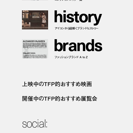
h
i
s
t
o
r
y
アイコンから紐解くブランドヒストリー
b
r
a
n
d
s
ファッションブランド A to Z
上映中のTFP的おすすめ映画
開催中のTFP的おすすめ展覧会
social: