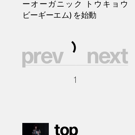
p
r
e
v
n
e
x
t
1
t
o
p