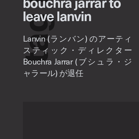
bouchra jarrar to
leave lanvin
g
a
t