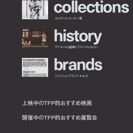
c
o
l
l
e
c
t
i
o
n
s
コレクションルック一覧
h
i
s
t
o
r
y
アイコンから紐解くブランドヒストリー
b
r
a
n
d
s
ファッションブランド A to Z
上映中のTFP的おすすめ映画
開催中のTFP的おすすめ展覧会