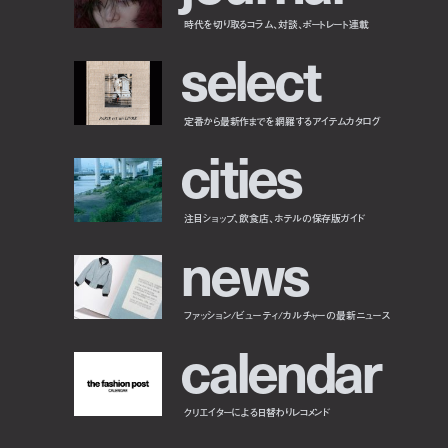
時代を切り取るコラム、対談、ポートレート連載
s
e
l
e
c
t
定番から最新作までを網羅するアイテムカタログ
c
i
t
i
e
s
注目ショップ、飲食店、ホテルの保存版ガイド
n
e
w
s
ファッション/ビューティ/カルチャーの最新ニュース
c
a
l
e
n
d
a
r
クリエイターによる日替わりレコメンド