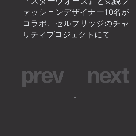
p
r
e
v
n
e
x
t
1