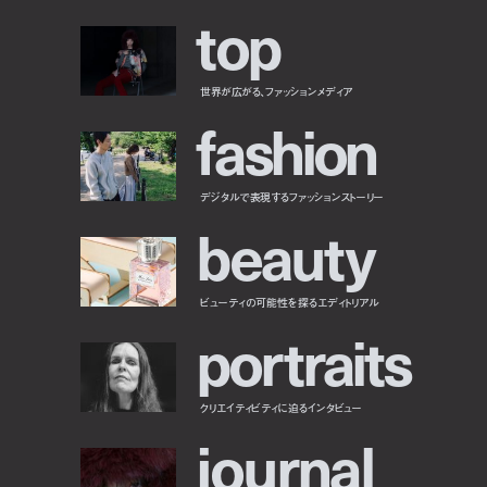
t
o
p
世界が広がる、ファッションメディア
f
a
s
h
i
o
n
デジタルで表現するファッションストーリー
b
e
a
u
t
y
ビューティの可能性を探るエディトリアル
p
o
r
t
r
a
i
t
s
クリエイティビティに迫るインタビュー
j
o
u
r
n
a
l