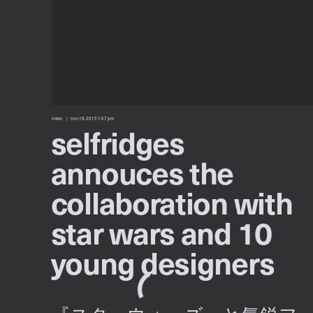
news
nov 18, 2015 1:57 pm
selfridges
annouces the
collaboration with
star wars and 10
young designers