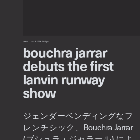
news
oct 5, 2016 5:00 pm
bouchra jarrar
debuts the first
lanvin runway
show