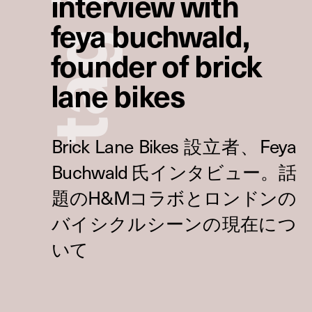
interview with
feya buchwald,
g
founder of brick
lane bikes
a
t