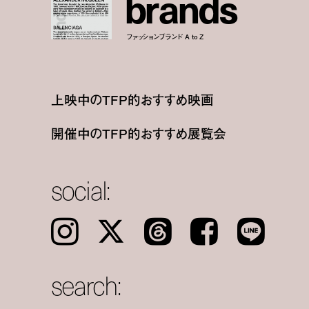
b
r
a
n
d
s
ファッションブランド A to Z
上映中のTFP的おすすめ映画
開催中のTFP的おすすめ展覧会
social:
Instagram
𝕏
Threads
Facebook
LINE
search: