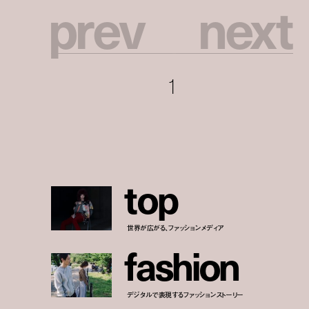
p
r
e
v
n
e
x
t
1
t
o
p
世界が広がる、ファッションメディア
f
a
s
h
i
o
n
デジタルで表現するファッションストーリー