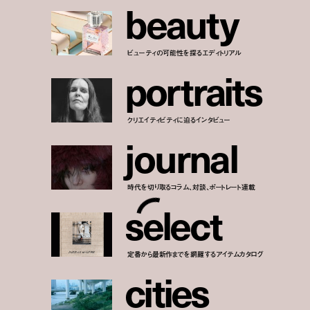
b
e
a
u
t
y
ビューティの可能性を探るエディトリアル
p
o
r
t
r
a
i
t
s
クリエイティビティに迫るインタビュー
j
o
u
r
n
a
l
時代を切り取るコラム、対談、ポートレート連載
s
e
l
e
c
t
定番から最新作までを網羅するアイテムカタログ
c
i
t
i
e
s