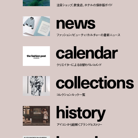
注目ショップ、飲食店、ホテルの保存版ガイド
n
e
w
s
ファッション/ビューティ/カルチャーの最新ニュース
c
a
l
e
n
d
a
r
クリエイターによる日替わりレコメンド
c
o
l
l
e
c
t
i
o
n
s
コレクションルック一覧
h
i
s
t
o
r
y
アイコンから紐解くブランドヒストリー