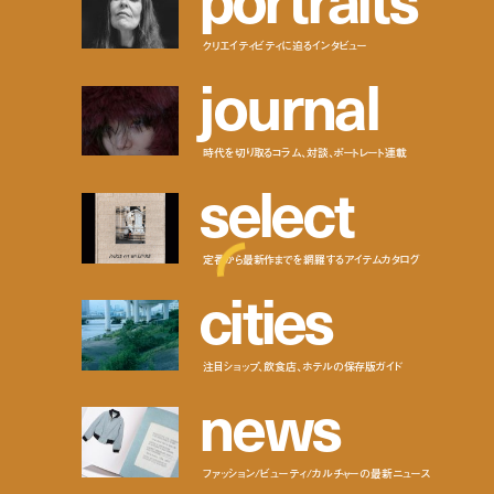
クリエイティビティに迫るインタビュー
j
o
u
r
n
a
l
時代を切り取るコラム、対談、ポートレート連載
s
e
l
e
c
t
定番から最新作までを網羅するアイテムカタログ
c
i
t
i
e
s
注目ショップ、飲食店、ホテルの保存版ガイド
n
e
w
s
ファッション/ビューティ/カルチャーの最新ニュース