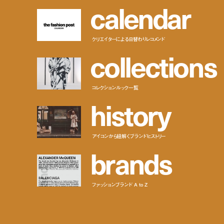
c
a
l
e
n
d
a
r
クリエイターによる日替わりレコメンド
c
o
l
l
e
c
t
i
o
n
s
コレクションルック一覧
h
i
s
t
o
r
y
アイコンから紐解くブランドヒストリー
b
r
a
n
d
s
ファッションブランド A to Z