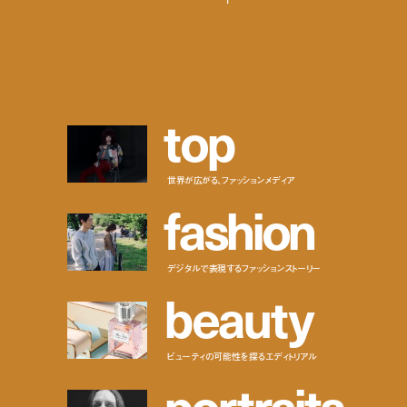
t
o
p
世界が広がる、ファッションメディア
f
a
s
h
i
o
n
デジタルで表現するファッションストーリー
b
e
a
u
t
y
ビューティの可能性を探るエディトリアル
p
o
r
t
r
a
i
t
s