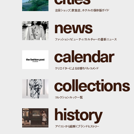
注目ショップ、飲食店、ホテルの保存版ガイド
n
e
w
s
ファッション/ビューティ/カルチャーの最新ニュース
c
a
l
e
n
d
a
r
クリエイターによる日替わりレコメンド
c
o
l
l
e
c
t
i
o
n
s
コレクションルック一覧
h
i
s
t
o
r
y
アイコンから紐解くブランドヒストリー