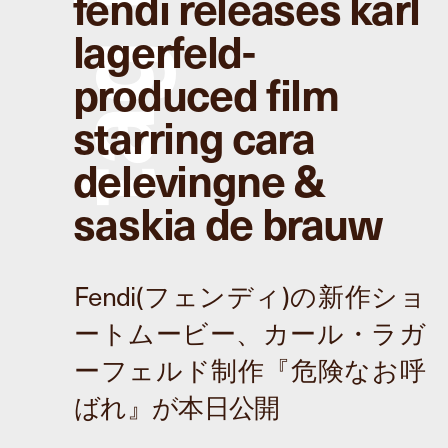
fendi releases karl
lagerfeld-
g
produced film
starring cara
a
delevingne &
t
saskia de brauw