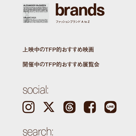
b
r
a
n
d
s
ファッションブランド A to Z
上映中のTFP的おすすめ映画
開催中のTFP的おすすめ展覧会
social:
Instagram
𝕏
Threads
Facebook
LINE
search: