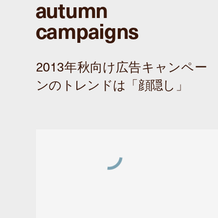
autumn
campaigns