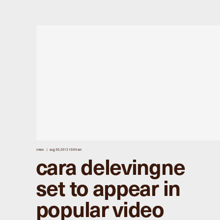
news
aug 30, 2013 10:04 am
cara delevingne
set to appear in
popular video