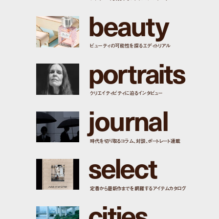
b
e
a
u
t
y
ビューティの可能性を探るエディトリアル
p
o
r
t
r
a
i
t
s
クリエイティビティに迫るインタビュー
j
o
u
r
n
a
l
時代を切り取るコラム、対談、ポートレート連載
s
e
l
e
c
t
定番から最新作までを網羅するアイテムカタログ
c
i
t
i
e
s