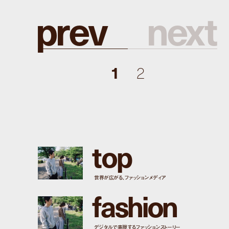
p
r
e
v
n
e
x
t
1
2
t
o
p
世界が広がる、ファッションメディア
f
a
s
h
i
o
n
デジタルで表現するファッションストーリー