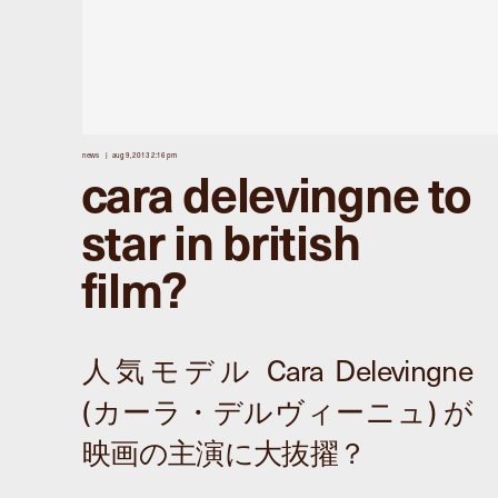
news
aug 9, 2013 2:16 pm
cara delevingne to
star in british
film?