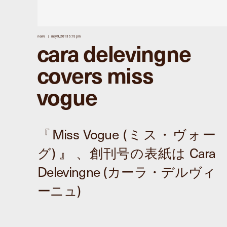
news
may 9, 2013 5:15 pm
cara delevingne
covers miss
vogue