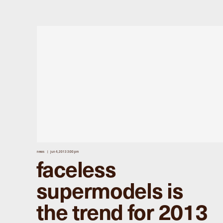
news
jun 4, 2013 3:00 pm
faceless
supermodels is
the trend for 2013