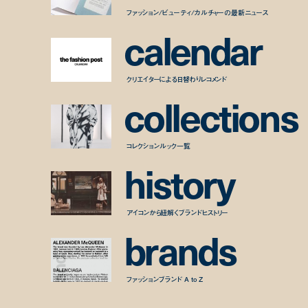
ファッション/ビューティ/カルチャーの最新ニュース
c
a
l
e
n
d
a
r
クリエイターによる日替わりレコメンド
c
o
l
l
e
c
t
i
o
n
s
コレクションルック一覧
h
i
s
t
o
r
y
アイコンから紐解くブランドヒストリー
b
r
a
n
d
s
ファッションブランド A to Z