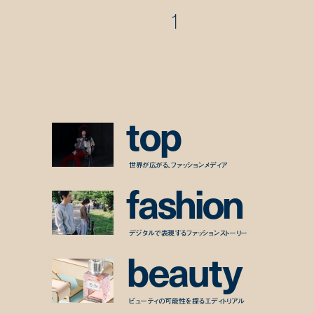
1
t
o
p
世界が広がる、ファッションメディア
f
a
s
h
i
o
n
デジタルで表現するファッションストーリー
b
e
a
u
t
y
ビューティの可能性を探るエディトリアル