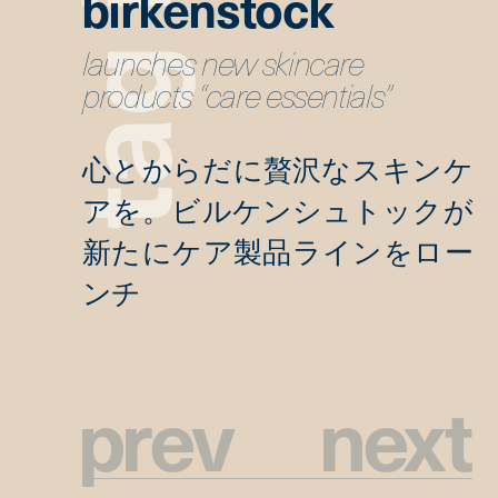
birkenstock
launches new skincare
g
products “care essentials”
a
t
p
r
e
v
n
e
x
t