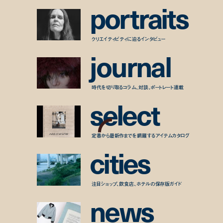
p
o
r
t
r
a
i
t
s
クリエイティビティに迫るインタビュー
j
o
u
r
n
a
l
時代を切り取るコラム、対談、ポートレート連載
s
e
l
e
c
t
定番から最新作までを網羅するアイテムカタログ
c
i
t
i
e
s
注目ショップ、飲食店、ホテルの保存版ガイド
n
e
w
s