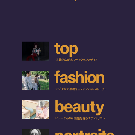
t
o
p
世界が広がる、ファッションメディア
f
a
s
h
i
o
n
デジタルで表現するファッションストーリー
b
e
a
u
t
y
ビューティの可能性を探るエディトリアル
p
o
r
t
r
a
i
t
s