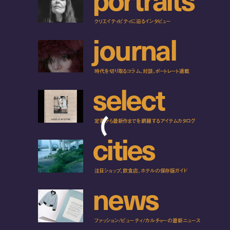
クリエイティビティに迫るインタビュー
j
o
u
r
n
a
l
時代を切り取るコラム、対談、ポートレート連載
s
e
l
e
c
t
定番から最新作までを網羅するアイテムカタログ
c
i
t
i
e
s
注目ショップ、飲食店、ホテルの保存版ガイド
n
e
w
s
ファッション/ビューティ/カルチャーの最新ニュース