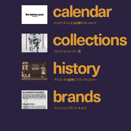
c
a
l
e
n
d
a
r
クリエイターによる日替わりレコメンド
c
o
l
l
e
c
t
i
o
n
s
コレクションルック一覧
h
i
s
t
o
r
y
アイコンから紐解くブランドヒストリー
b
r
a
n
d
s
ファッションブランド A to Z