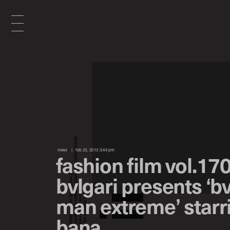
x
e
d
news
feb 23, 2013 3:44 pm
fashion film vol.170
n
bvlgari presents ‘bv
man extreme’ starri
i
bana