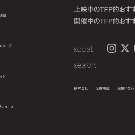
上映中のTFP的おす
ト連載
開催中のTFP的おす
social:
カタログ
Instagram
𝕏
search:
イド
運営会社
広告掲載
お問い合わ
新ニュース