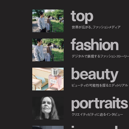
t
o
p
世界が広がる、ファッションメディア
f
a
s
h
i
o
n
デジタルで表現するファッションストーリ
b
e
a
u
t
y
ビューティの可能性を探るエディトリアル
p
o
r
t
r
a
i
t
s
クリエイティビティに迫るインタビュー