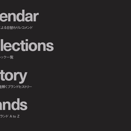
e
n
d
a
r
による日替わりレコメンド
l
e
c
t
i
o
n
s
ルック一覧
t
o
r
y
紐解くブランドヒストリー
a
n
d
s
ンド A to Z