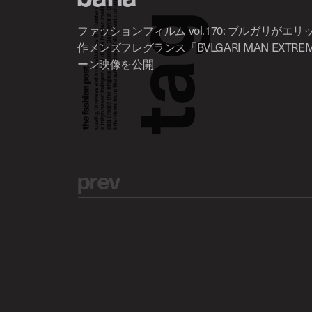
a tokyo based independent digital fashion media. we curate daily fashion, beauty and culture feeds,
quality, timeless and innovation are the fundamental philosophy of the fashion post,
interviews from the authorities of different culture in the creative industry.
and create the original editorials, portrayed in the digital era, and portraits,
g
ファッションフィルム vol.170: ブルガリがエ
作メンズフレグランス「BVLGARI MAN EXT
ーン映像を公開
a
t
p
r
e
v