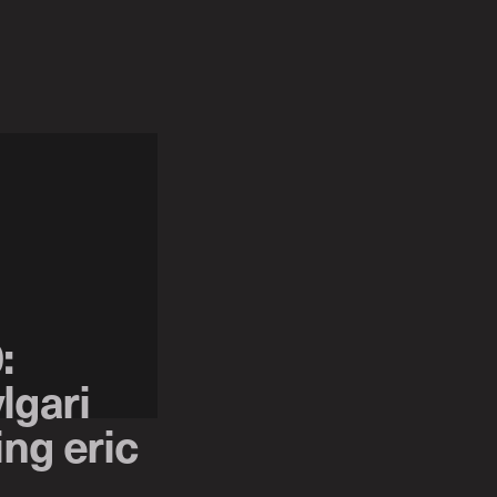
:
lgari
ng eric