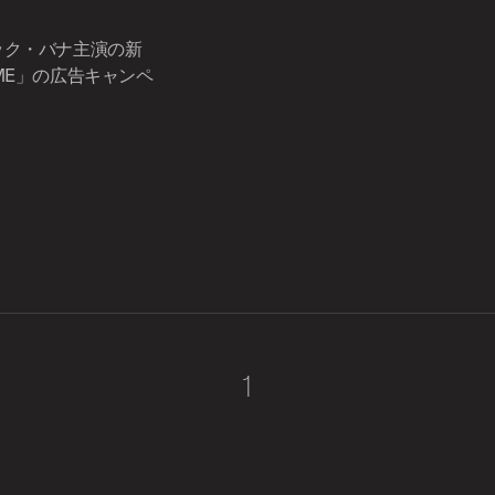
リック・バナ主演の新
REME」の広告キャンペ
1