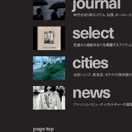
j
o
u
r
n
a
l
時代を切り取るコラム、対談、ポートレー
s
e
l
e
c
t
定番から最新作までを網羅するアイテム
c
i
t
i
e
s
注目ショップ、飲食店、ホテルの保存版ガ
n
e
w
s
ファッション/ビューティ/カルチャーの最
page top