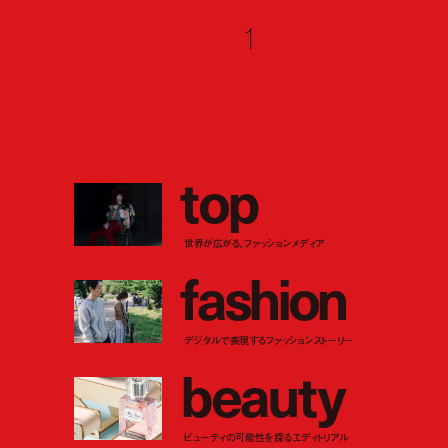
1
t
o
p
世界が広がる、ファッションメディア
f
a
s
h
i
o
n
デジタルで表現するファッションストーリー
b
e
a
u
t
y
ビューティの可能性を探るエディトリアル