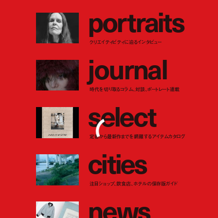
p
o
r
t
r
a
i
t
s
クリエイティビティに迫るインタビュー
j
o
u
r
n
a
l
時代を切り取るコラム、対談、ポートレート連載
s
e
l
e
c
t
定番から最新作までを網羅するアイテムカタログ
c
i
t
i
e
s
注目ショップ、飲食店、ホテルの保存版ガイド
n
e
w
s