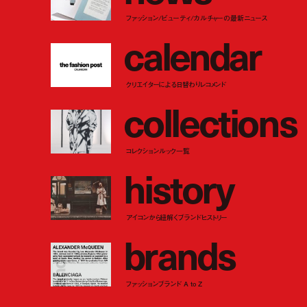
ファッション/ビューティ/カルチャーの最新ニュース
c
a
l
e
n
d
a
r
クリエイターによる日替わりレコメンド
c
o
l
l
e
c
t
i
o
n
s
コレクションルック一覧
h
i
s
t
o
r
y
アイコンから紐解くブランドヒストリー
b
r
a
n
d
s
ファッションブランド A to Z