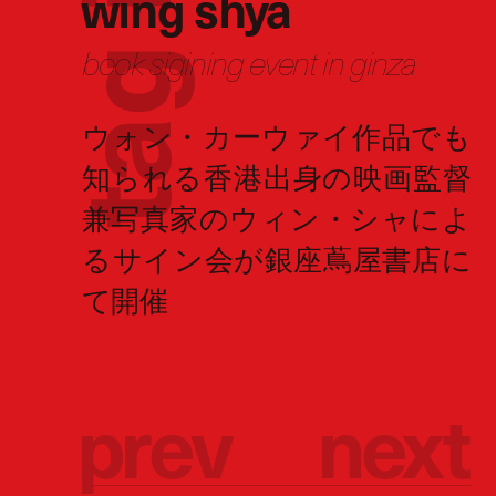
wing shya
book sigining event in ginza
g
a
t
p
r
e
v
n
e
x
t