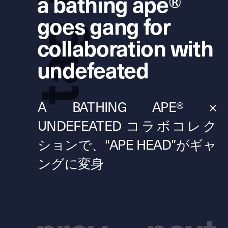
a bathing ape®
goes gang for
g
collaboration with
undefeated
a
t