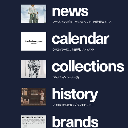
n
e
w
s
ファッション/ビューティ/カルチャーの最新ニュース
c
a
l
e
n
d
a
r
クリエイターによる日替わりレコメンド
c
o
l
l
e
c
t
i
o
n
s
コレクションルック一覧
h
i
s
t
o
r
y
アイコンから紐解くブランドヒストリー
b
r
a
n
d
s