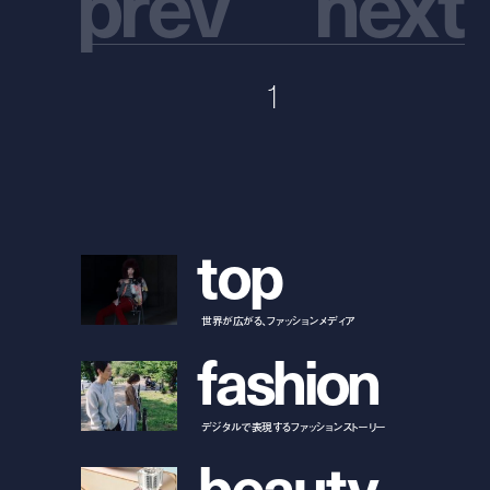
p
r
e
v
n
e
x
t
1
t
o
p
世界が広がる、ファッションメディア
f
a
s
h
i
o
n
デジタルで表現するファッションストーリー
b
e
a
u
t
y