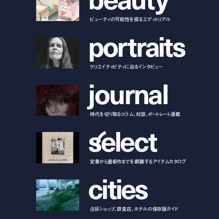
ビューティの可能性を探るエディトリアル
p
o
r
t
r
a
i
t
s
クリエイティビティに迫るインタビュー
j
o
u
r
n
a
l
時代を切り取るコラム、対談、ポートレート連載
s
e
l
e
c
t
定番から最新作までを網羅するアイテムカタログ
c
i
t
i
e
s
注目ショップ、飲食店、ホテルの保存版ガイド