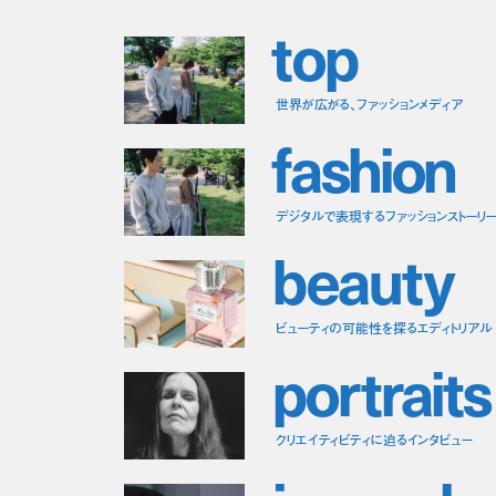
t
o
p
世界が広がる、ファッションメディア
f
a
s
h
i
o
n
デジタルで表現するファッションストーリ
b
e
a
u
t
y
ビューティの可能性を探るエディトリアル
p
o
r
t
r
a
i
t
s
クリエイティビティに迫るインタビュー