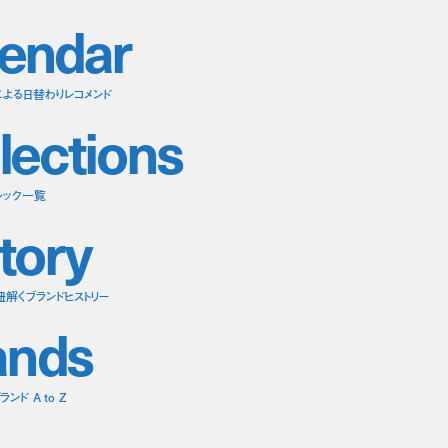
e
n
d
a
r
による日替わりレコメンド
l
e
c
t
i
o
n
s
ルック一覧
t
o
r
y
紐解くブランドヒストリー
a
n
d
s
ンド A to Z