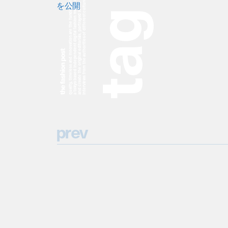
a tokyo based independent digital fashion media. we curate daily fashion, beauty and culture feeds,
quality, timeless and innovation are the fundamental philosophy of the fashion post,
interviews from the authorities of different culture in the creative industry.
and create the original editorials, portrayed in the digital era, and portraits,
を公開
g
a
t
p
r
e
v