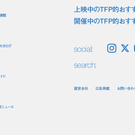
上映中のTFP的おす
ト連載
開催中のTFP的おす
social:
カタログ
Instagram
𝕏
search:
イド
運営会社
広告掲載
お問い合わ
新ニュース