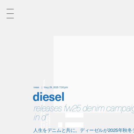
x
e
d
news
may 29, 2025 7:30 pm
diesel
n
releases fw25 denim campaign
in d”
i
人生をデニムと共に。ディーゼルが2025年秋