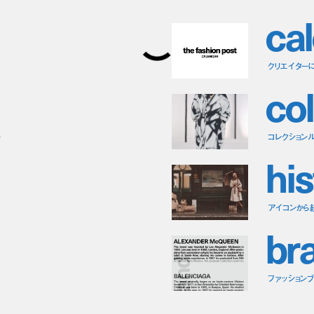
c
a
l
クリエイター
c
o
l
ー
コレクション
h
i
s
アイコンから
b
r
ファッションブラ