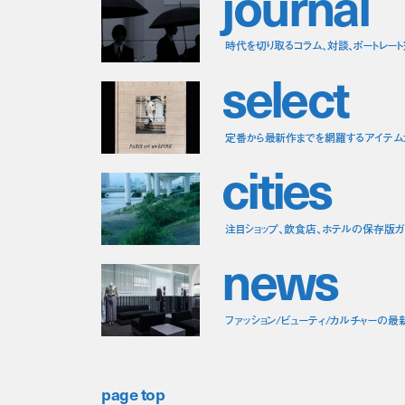
j
o
u
r
n
a
l
時代を切り取るコラム、対談、ポートレー
s
e
l
e
c
t
定番から最新作までを網羅するアイテム
c
i
t
i
e
s
注目ショップ、飲食店、ホテルの保存版ガ
n
e
w
s
ファッション/ビューティ/カルチャーの最
page top