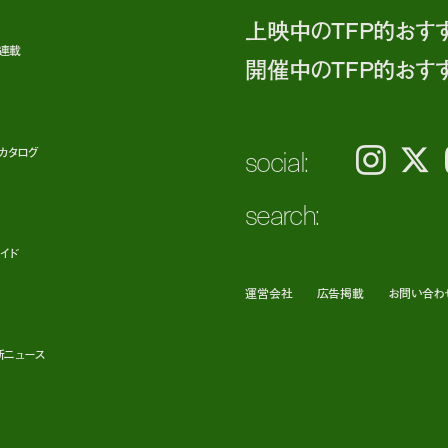
上映中のTFP的おす
ト連載
開催中のTFP的おす
social:
カタログ
Instagram
𝕏
search:
イド
運営会社
広告掲載
お問い合わ
新ニュース