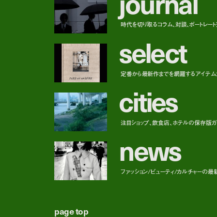
j
o
u
r
n
a
l
時代を切り取るコラム、対談、ポートレー
s
e
l
e
c
t
定番から最新作までを網羅するアイテム
c
i
t
i
e
s
注目ショップ、飲食店、ホテルの保存版ガ
n
e
w
s
ファッション/ビューティ/カルチャーの最
page top