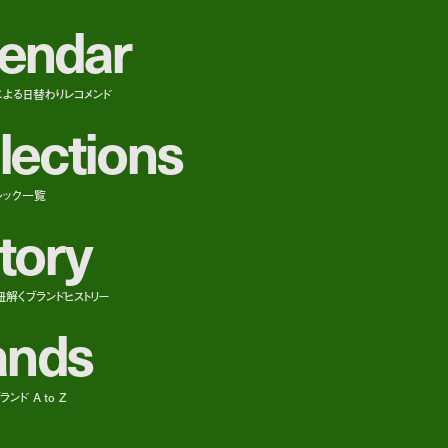
e
n
d
a
r
による日替わりレコメンド
l
e
c
t
i
o
n
s
ルック一覧
t
o
r
y
紐解くブランドヒストリー
a
n
d
s
ンド A to Z