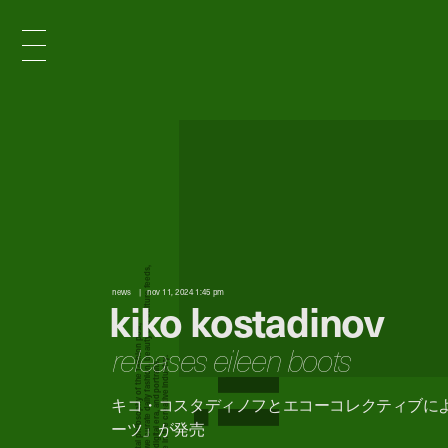
x
e
d
news
nov 11, 2024 1:45 pm
kiko kostadinov
n
releases eileen boots
キコ・コスタディノフとエコーコレクティブに
i
ーツ」が発売