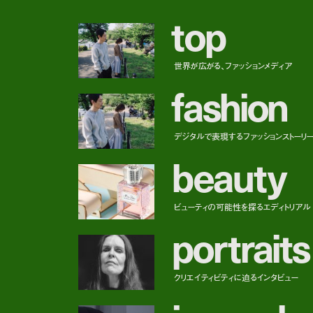
t
o
p
世界が広がる、ファッションメディア
f
a
s
h
i
o
n
デジタルで表現するファッションストーリ
b
e
a
u
t
y
ビューティの可能性を探るエディトリアル
p
o
r
t
r
a
i
t
s
クリエイティビティに迫るインタビュー