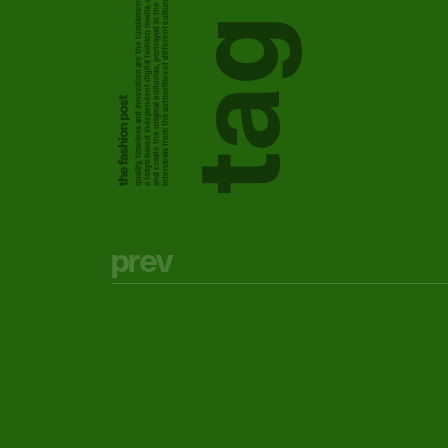
a tokyo based independent digital fashion media. we curate daily fashion, beauty and culture feeds,
quality, timeless and innovation are the fundamental philosophy of the fashion post,
interviews from the authorities of different culture in the creative industry.
and create the original editorials, portrayed in the digital era, and portraits,
g
a
t
p
r
e
v