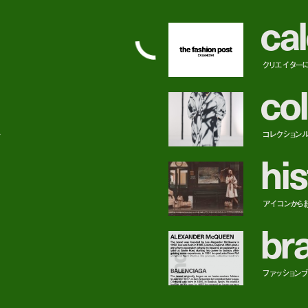
c
a
l
クリエイター
c
o
l
ー
コレクション
h
i
s
アイコンから
b
r
ファッションブラ