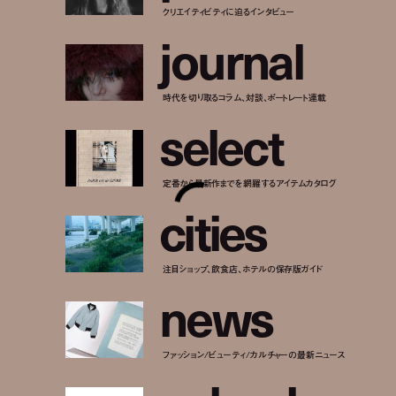
クリエイティビティに迫るインタビュー
j
o
u
r
n
a
l
時代を切り取るコラム、対談、ポートレート連載
s
e
l
e
c
t
定番から最新作までを網羅するアイテムカタログ
c
i
t
i
e
s
注目ショップ、飲食店、ホテルの保存版ガイド
n
e
w
s
ファッション/ビューティ/カルチャーの最新ニュース