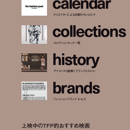
c
a
l
e
n
d
a
r
クリエイターによる日替わりレコメンド
c
o
l
l
e
c
t
i
o
n
s
コレクションルック一覧
h
i
s
t
o
r
y
アイコンから紐解くブランドヒストリー
b
r
a
n
d
s
ファッションブランド A to Z
上映中のTFP的おすすめ映画