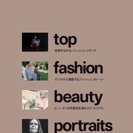
t
o
p
世界が広がる、ファッションメディア
f
a
s
h
i
o
n
デジタルで表現するファッションストーリー
b
e
a
u
t
y
ビューティの可能性を探るエディトリアル
p
o
r
t
r
a
i
t
s