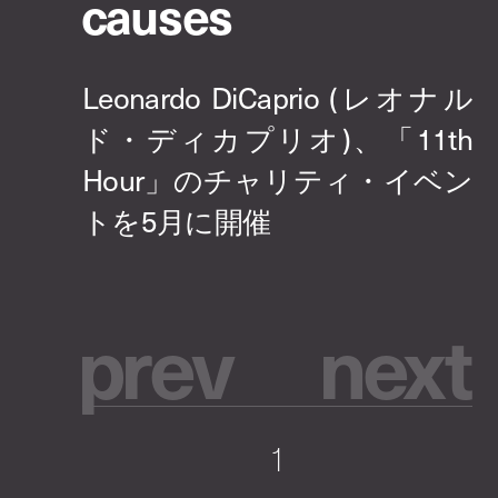
causes
p
r
e
v
n
e
x
t
1