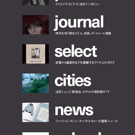
クリエイティビティに迫るインタビュー
j
o
u
r
n
a
l
時代を切り取るコラム、対談、ポートレート連載
s
e
l
e
c
t
定番から最新作までを網羅するアイテムカタログ
c
i
t
i
e
s
注目ショップ、飲食店、ホテルの保存版ガイド
n
e
w
s
ファッション/ビューティ/カルチャーの最新ニュース