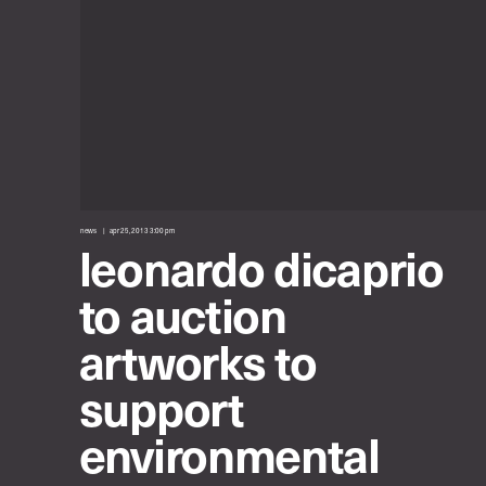
news
apr 25, 2013 3:00 pm
leonardo dicaprio
to auction
artworks to
support
environmental