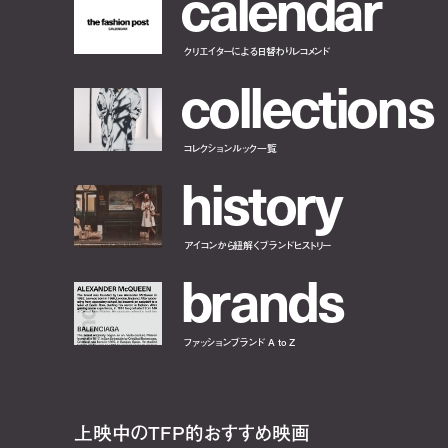
c
a
l
e
n
d
a
r
クリエイターによる日替わりレコメンド
c
o
l
l
e
c
t
i
o
n
s
コレクションルック一覧
h
i
s
t
o
r
y
アイコンから紐解くブランドヒストリー
b
r
a
n
d
s
ファッションブランド A to Z
上映中のTFP的おすすめ映画