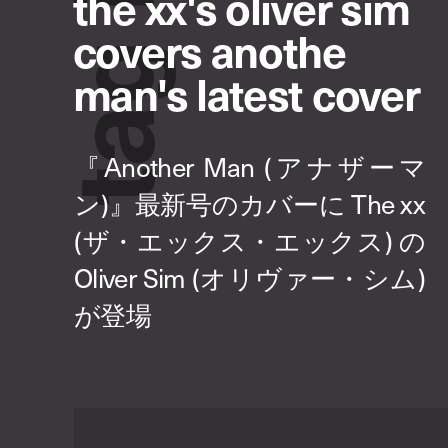
the xx's oliver sim
covers anothe
g
man's latest cover
a
t