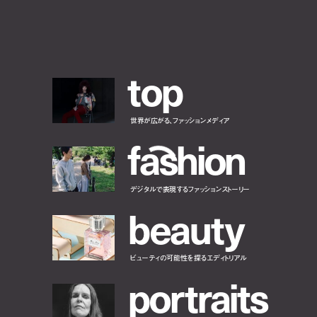
t
o
p
世界が広がる、ファッションメディア
f
a
s
h
i
o
n
デジタルで表現するファッションストーリー
b
e
a
u
t
y
ビューティの可能性を探るエディトリアル
p
o
r
t
r
a
i
t
s