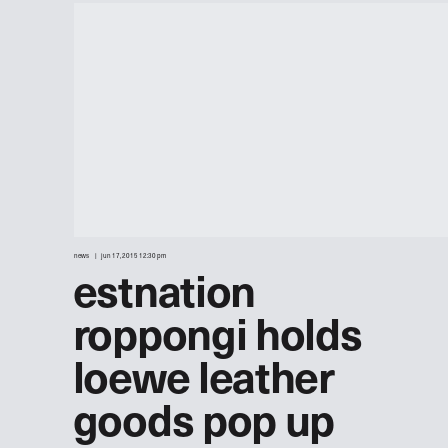
news
jun 17, 2015 12:30 pm
estnation
roppongi holds
loewe leather
goods pop up