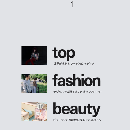
1
t
o
p
世界が広がる、ファッションメディア
f
a
s
h
i
o
n
デジタルで表現するファッションストーリー
b
e
a
u
t
y
ビューティの可能性を探るエディトリアル