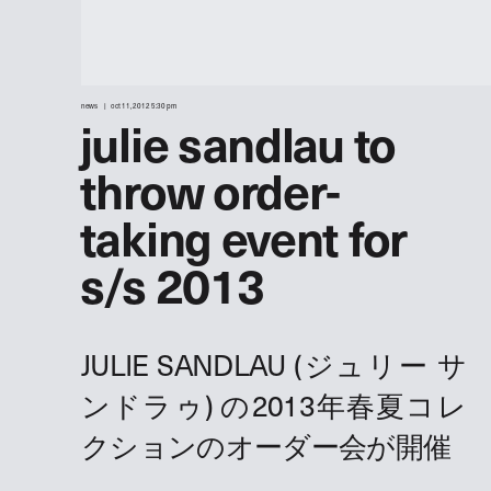
news
oct 11, 2012 5:30 pm
julie sandlau to
throw order-
taking event for
s/s 2013