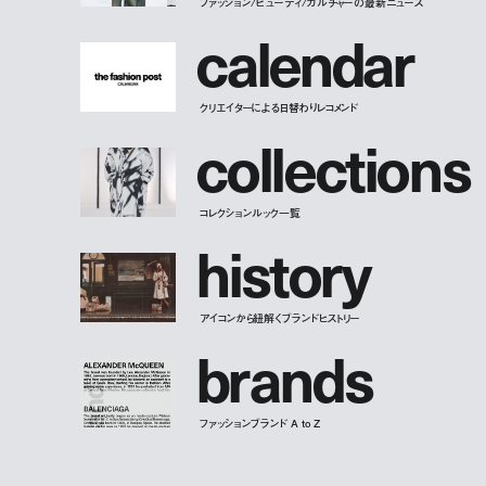
ファッション/ビューティ/カルチャーの最新ニュース
c
a
l
e
n
d
a
r
クリエイターによる日替わりレコメンド
c
o
l
l
e
c
t
i
o
n
s
コレクションルック一覧
h
i
s
t
o
r
y
アイコンから紐解くブランドヒストリー
b
r
a
n
d
s
ファッションブランド A to Z