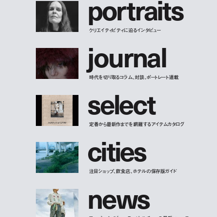
p
o
r
t
r
a
i
t
s
クリエイティビティに迫るインタビュー
j
o
u
r
n
a
l
時代を切り取るコラム、対談、ポートレート連載
s
e
l
e
c
t
定番から最新作までを網羅するアイテムカタログ
c
i
t
i
e
s
注目ショップ、飲食店、ホテルの保存版ガイド
n
e
w
s