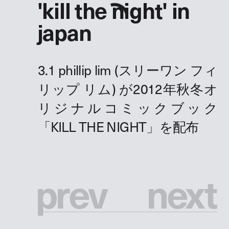
'kill the night' in
japan
p
r
e
v
n
e
x
t