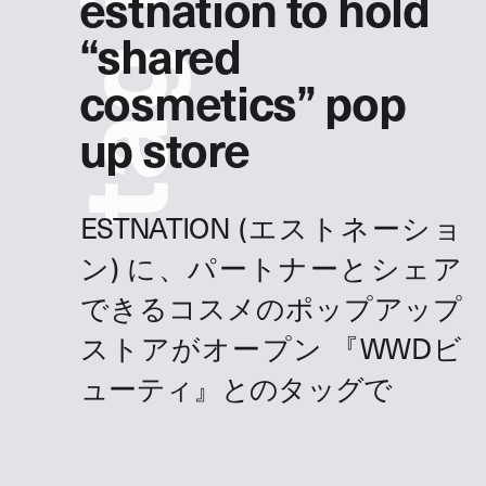
estnation to hold
“shared
g
cosmetics” pop
up store
a
t