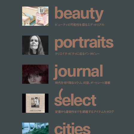
b
e
a
u
t
y
ビューティの可能性を探るエディトリアル
p
o
r
t
r
a
i
t
s
クリエイティビティに迫るインタビュー
j
o
u
r
n
a
l
時代を切り取るコラム、対談、ポートレート連載
s
e
l
e
c
t
定番から最新作までを網羅するアイテムカタログ
c
i
t
i
e
s