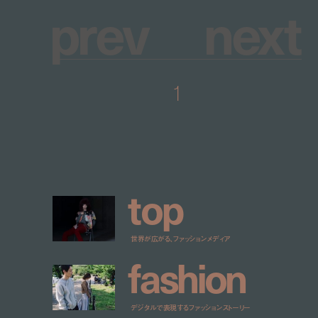
p
r
e
v
n
e
x
t
1
t
o
p
世界が広がる、ファッションメディア
f
a
s
h
i
o
n
デジタルで表現するファッションストーリー