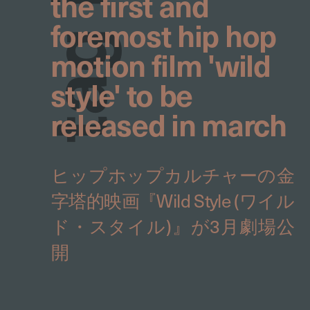
the first and
foremost hip hop
g
motion film 'wild
style' to be
a
released in march
t