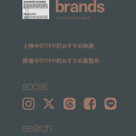
b
r
a
n
d
s
ファッションブランド A to Z
上映中のTFP的おすすめ映画
開催中のTFP的おすすめ展覧会
social:
Instagram
𝕏
Threads
Facebook
LINE
search: