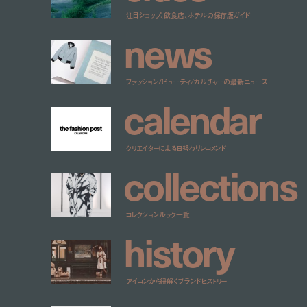
注目ショップ、飲食店、ホテルの保存版ガイド
n
e
w
s
ファッション/ビューティ/カルチャーの最新ニュース
c
a
l
e
n
d
a
r
クリエイターによる日替わりレコメンド
c
o
l
l
e
c
t
i
o
n
s
コレクションルック一覧
h
i
s
t
o
r
y
アイコンから紐解くブランドヒストリー