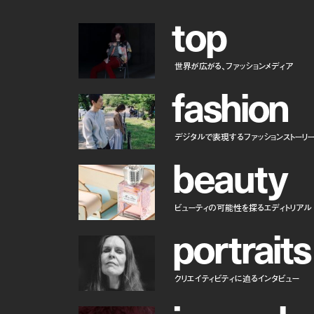
t
o
p
世界が広がる、ファッションメディア
f
a
s
h
i
o
n
デジタルで表現するファッションストーリ
b
e
a
u
t
y
ビューティの可能性を探るエディトリアル
p
o
r
t
r
a
i
t
s
クリエイティビティに迫るインタビュー