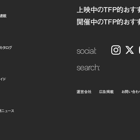
上映中のTFP的おす
ト連載
開催中のTFP的おす
social:
カタログ
Instagram
𝕏
search:
イド
運営会社
広告掲載
お問い合わ
新ニュース