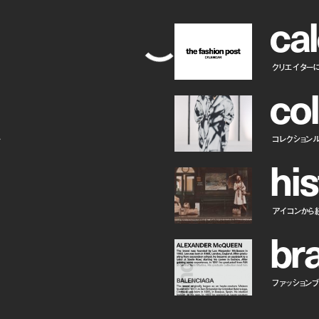
c
a
l
クリエイター
c
o
l
ー
コレクション
h
i
s
アイコンから
b
r
ファッションブラ