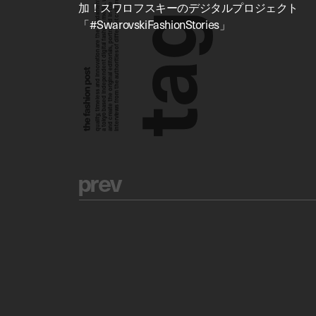
a tokyo based independent digital fashion media. we curate daily fashion, beauty and culture feeds,
quality, timeless and innovation are the fundamental philosophy of the fashion post,
interviews from the authorities of different culture in the creative industry.
and create the original editorials, portrayed in the digital era, and portraits,
加！スワロフスキーのデジタルプロジェクト
g
「#SwarovskiFashionStories」
a
t
p
r
e
v