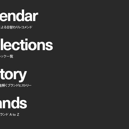
e
n
d
a
r
による日替わりレコメンド
l
e
c
t
i
o
n
s
ルック一覧
t
o
r
y
紐解くブランドヒストリー
a
n
d
s
ンド A to Z