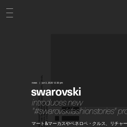
x
e
d
news
jun 3, 2020 12:30 pm
swarovski
n
introduces new
"#swarovskifashionstories" pro
i
マート&マーカスやペネロペ・クルス、リチャ