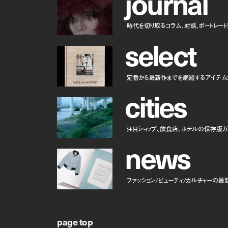
j
o
u
r
n
a
l
時代を切り取るコラム、対談、ポートレー
s
e
l
e
c
t
定番から最新作までを網羅するアイテム
c
i
t
i
e
s
注目ショップ、飲食店、ホテルの保存版ガ
n
e
w
s
ファッション/ビューティ/カルチャーの最
page top